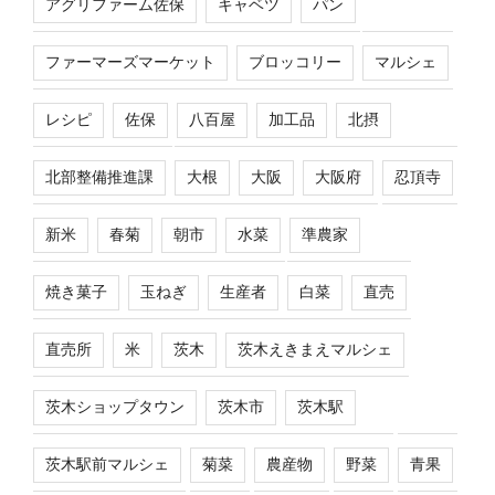
アグリファーム佐保
キャベツ
パン
ファーマーズマーケット
ブロッコリー
マルシェ
レシピ
佐保
八百屋
加工品
北摂
北部整備推進課
大根
大阪
大阪府
忍頂寺
新米
春菊
朝市
水菜
準農家
焼き菓子
玉ねぎ
生産者
白菜
直売
直売所
米
茨木
茨木えきまえマルシェ
茨木ショップタウン
茨木市
茨木駅
茨木駅前マルシェ
菊菜
農産物
野菜
青果