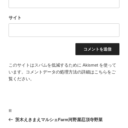
サイト
このサイトはスパムを低減するために Akismet を使って
います。
コメントデータの処理方法の詳細はこちらをご
覧ください
。
投
前
前
稿
の
茨木えきまえマルシェFarm河野屋忍頂寺野菜
ナ
投