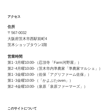
ビ
稿
ゲ
ー
アクセス
シ
住所
ョ
〒567-0032
ン
大阪府茨木市西駅前町4
茨木ショップタウン1階
営業時間
第1･3月曜10:00-（忍頂寺「Farm河野屋」）
第2･4月曜10:00-（茨木市内準農家「準農家マルシェ」）
第1･3金曜10:00-（佐保「アグリファーム佐保」）
第1･3金曜10:00-（「かよぶたoven」）
第2･4金曜10:00-（泉原「泉原ファーマーズ」）
このサイトについて