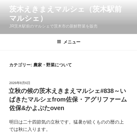
コ
茨木えきまえマルシェ（茨木駅前
ン
マルシェ）
テ
ン
JR茨木駅前のマルシェで茨木市の新鮮野菜を販売
ツ
へ
メニュー
ス
キ
ッ
カテゴリー:
農家・野菜について
プ
投
2026年8月6日
稿
立秋の候の茨木えきまえマルシェ#838～い
日:
ばきたマルシェfrom佐保・アグリファーム
佐保&かよぶたoven
明日は二十四節気の立秋です。猛暑が続くものの暦の上
では秋に入ります。