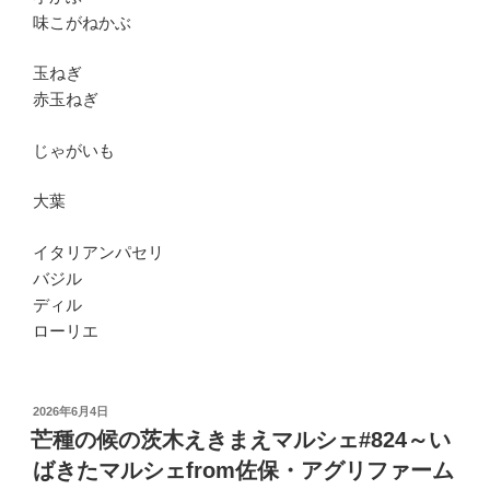
味こがねかぶ
玉ねぎ
赤玉ねぎ
じゃがいも
大葉
イタリアンパセリ
バジル
ディル
ローリエ
投
2026年6月4日
稿
芒種の候の茨木えきまえマルシェ#824～い
日:
ばきたマルシェfrom佐保・アグリファーム