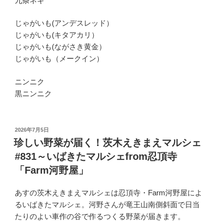
九条ネギ
じゃがいも(アンデスレッド）
じゃがいも(キタアカリ）
じゃがいも(ながさき黄金）
じゃがいも（メークイン）
ニンニク
黒ニンニク
投
2026年7月5日
稿
珍しい野菜が届く！茨木えきまえマルシェ
日:
#831～いばきたマルシェfrom忍頂寺
「Farm河野屋」
あすの茨木えきまえマルシェは忍頂寺・Farm河野屋によ
るいばきたマルシェ。河野さんが竜王山南側斜面で日当
たりのよい車作の谷で作るつくる野菜が届きます。