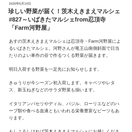
投
2026年6月14日
稿
珍しい野菜が届く！茨木えきまえマルシェ
日:
#827～いばきたマルシェfrom忍頂寺
「Farm河野屋」
あすの茨木えきまえマルシェは忍頂寺・Farm河野屋によ
るいばきたマルシェ。河野さんが竜王山南側斜面で日当
たりのよい車作の谷で作るつくる野菜が届きます。
明日入荷する野菜を一足先にお知らせします。
きゅうりが今シーズン初入荷します。キャベツやレタ
ス、新玉ねぎなどのサラダ野菜も揃います。
イタリアンパセリやディル、バジル、ローリエなどのハ
ーブ類や食べる血液ともいわれる栄養豊富なビーツもあ
ります。
もしよろしければ茨木えきまえマルシェにお越しくださ