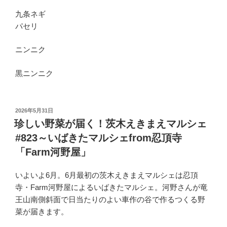
九条ネギ
パセリ
ニンニク
黒ニンニク
投
2026年5月31日
稿
珍しい野菜が届く！茨木えきまえマルシェ
日:
#823～いばきたマルシェfrom忍頂寺
「Farm河野屋」
いよいよ6月。6月最初の茨木えきまえマルシェは忍頂
寺・Farm河野屋によるいばきたマルシェ。河野さんが竜
王山南側斜面で日当たりのよい車作の谷で作るつくる野
菜が届きます。