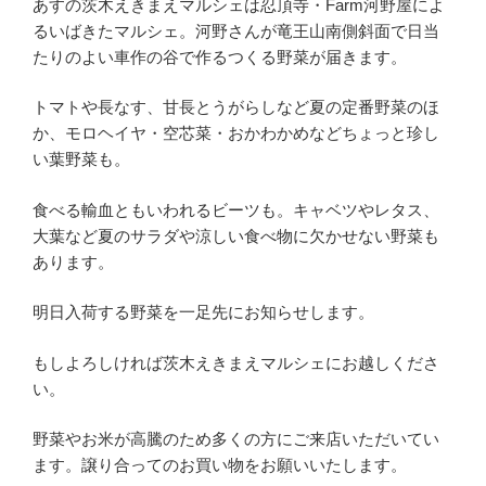
あすの茨木えきまえマルシェは忍頂寺・Farm河野屋によ
るいばきたマルシェ。河野さんが竜王山南側斜面で日当
たりのよい車作の谷で作るつくる野菜が届きます。
トマトや長なす、甘長とうがらしなど夏の定番野菜のほ
か、モロヘイヤ・空芯菜・おかわかめなどちょっと珍し
い葉野菜も。
食べる輸血ともいわれるビーツも。キャベツやレタス、
大葉など夏のサラダや涼しい食べ物に欠かせない野菜も
あります。
明日入荷する野菜を一足先にお知らせします。
もしよろしければ茨木えきまえマルシェにお越しくださ
い。
野菜やお米が高騰のため多くの方にご来店いただいてい
ます。譲り合ってのお買い物をお願いいたします。