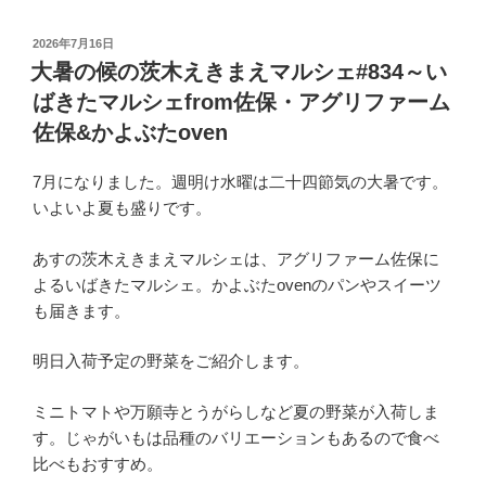
投
2026年7月16日
稿
大暑の候の茨木えきまえマルシェ#834～い
日:
ばきたマルシェfrom佐保・アグリファーム
佐保&かよぶたoven
7月になりました。週明け水曜は二十四節気の大暑です。
いよいよ夏も盛りです。
あすの茨木えきまえマルシェは、アグリファーム佐保に
よるいばきたマルシェ。かよぶたovenのパンやスイーツ
も届きます。
明日入荷予定の野菜をご紹介します。
ミニトマトや万願寺とうがらしなど夏の野菜が入荷しま
す。じゃがいもは品種のバリエーションもあるので食べ
比べもおすすめ。