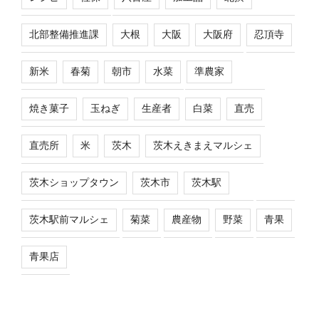
北部整備推進課
大根
大阪
大阪府
忍頂寺
新米
春菊
朝市
水菜
準農家
焼き菓子
玉ねぎ
生産者
白菜
直売
直売所
米
茨木
茨木えきまえマルシェ
茨木ショップタウン
茨木市
茨木駅
茨木駅前マルシェ
菊菜
農産物
野菜
青果
青果店