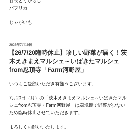
甘長とうがらし
パプリカ
じゃがいも
投
2026年7月19日
稿
【26/7/20臨時休止】珍しい野菜が届く！茨
日:
木えきまえマルシェ～いばきたマルシェ
from忍頂寺「Farm河野屋」
いつもご愛顧いただき有難うございます。
7月20日（月）の「茨木えきまえマルシェ～いばきたマル
シェfrom忍頂寺・Farm河野屋」は端境期で野菜が少ない
ため臨時休止させていただきます。
よろしくお願いいたします。