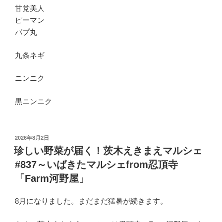
甘党美人
ピーマン
パプ丸
九条ネギ
ニンニク
黒ニンニク
投
2026年8月2日
稿
珍しい野菜が届く！茨木えきまえマルシェ
日:
#837～いばきたマルシェfrom忍頂寺
「Farm河野屋」
8月になりました。まだまだ猛暑が続きます。