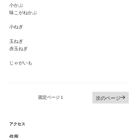
小かぶ
味こがねかぶ
小ねぎ
玉ねぎ
赤玉ねぎ
じゃがいも
投
固定ページ
1
次のページ
稿
の
ペ
アクセス
ー
住所