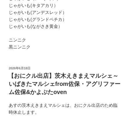
じゃがいも(キタアカリ）
じゃがいも(アンデスレッド）
じゃがいも(グランドペチカ）
じゃがいも(ながさき黄金）
ニンニク
黒ニンニク
投
2026年6月18日
稿
【おにクル出店】茨木えきまえマルシェ～
日:
いばきたマルシェfrom佐保・アグリファー
ム佐保&かよぶたoven
あすの茨木えきまえマルシェは、おにクル出店のため臨
時休止します。