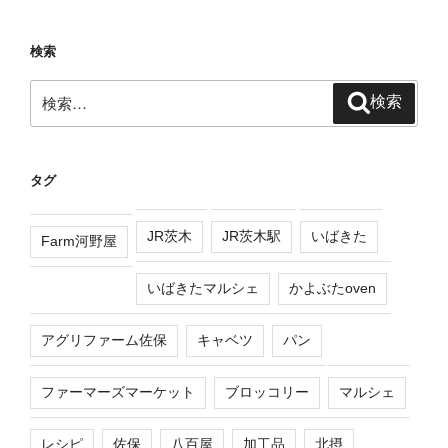
検索
検
検索
索:
タグ
JR茨木
JR茨木駅
いばきた
Farm河野屋
いばきたマルシェ
かよぶたoven
アグリファーム佐保
キャベツ
パン
ファーマーズマーケット
ブロッコリー
マルシェ
レシピ
佐保
八百屋
加工品
北摂