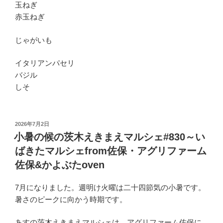
玉ねぎ
赤玉ねぎ
じゃがいも
イタリアンパセリ
バジル
しそ
投
2026年7月2日
稿
小暑の候の茨木えきまえマルシェ#830～い
日:
ばきたマルシェfrom佐保・アグリファーム
佐保&かよぶたoven
7月になりました。週明け火曜は二十四節気の小暑です。
暑さのピークに向かう時期です。
あすの茨木えきまえマルシェは、アグリファーム佐保に