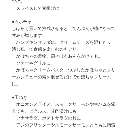
ツに。
・スライスして素揚げに
●カボチャ
しばらく置いて熟成させると、でんぷんが糖になって
甘みが増します。
・パンプキンサラダに。クリームチーズを混ぜたり、
潰し残して食感を楽しむのもアリ。
・かぼちゃの煮物。鶏そぼろあんをかけても。
・ソテーやグリルに。
・かぼちゃクリームパスタ。つぶしたかぼちゃとクリ
ームシチューの素を混ぜるだけでかぼちゃクリーム
に。
●玉ねぎ
・オニオンスライス。スモークサーモンや生ハムを添
えても。ピクルス、甘酢漬けにも。
・ツナサラダ、ポテトサラダの具に
・アジのフリッターやスモークサーモンとともに南蛮