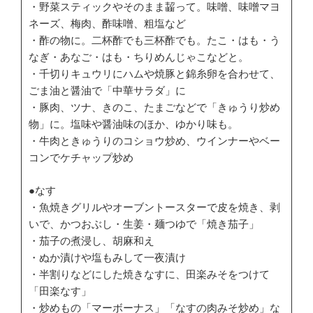
・野菜スティックやそのまま齧って。味噌、味噌マヨ
ネーズ、梅肉、酢味噌、粗塩など
・酢の物に。二杯酢でも三杯酢でも。たこ・はも・う
なぎ・あなご・はも・ちりめんじゃこなどと。
・千切りキュウリにハムや焼豚と錦糸卵を合わせて、
ごま油と醤油で「中華サラダ」に
・豚肉、ツナ、きのこ、たまごなどで「きゅうり炒め
物」に。塩味や醤油味のほか、ゆかり味も。
・牛肉ときゅうりのコショウ炒め、ウインナーやベー
コンでケチャップ炒め
●なす
・魚焼きグリルやオーブントースターで皮を焼き、剥
いで、かつおぶし・生姜・麺つゆで「焼き茄子」
・茄子の煮浸し、胡麻和え
・ぬか漬けや塩もみして一夜漬け
・半割りなどにした焼きなすに、田楽みそをつけて
「田楽なす」
・炒めもの「マーボーナス」「なすの肉みそ炒め」な