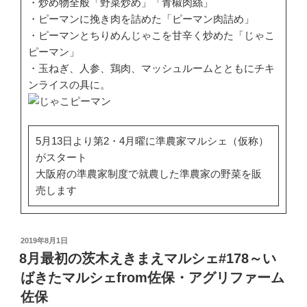
・炒め物全般「野菜炒め」「青椒肉絲」
・ピーマンに挽き肉を詰めた「ピーマン肉詰め」
・ピーマンとちりめんじゃこを甘辛く炒めた「じゃこ
ピーマン」
・玉ねぎ、人参、鶏肉、マッシュルームとともにチキ
ンライスの具に。
5月13日より第2・4月曜に準農家マルシェ（仮称）
がスタート
大阪府の準農家制度で就農した準農家の野菜を販
売します
投
2019年8月1日
稿
8月最初の茨木えきまえマルシェ#178～い
日:
ばきたマルシェfrom佐保・アグリファーム
佐保