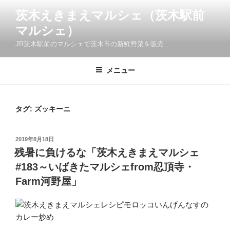
コ
茨木えきまえマルシェ（茨木駅前
ン
マルシェ）
テ
ン
JR茨木駅前のマルシェで茨木市の新鮮野菜を販売
ツ
へ
メニュー
ス
キ
ッ
タグ:
ズッキーニ
プ
投
2019年8月18日
稿
残暑に負けるな「茨木えきまえマルシェ
日:
#183～いばきたマルシェfrom忍頂寺・
Farm河野屋」