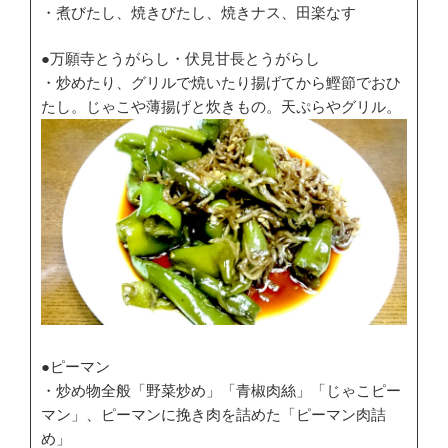
・煮びたし、焼きびたし、焼きナス、田楽なす
●万願寺とうがらし・伏見甘長とうがらし
・炒めたり、グリルで焼いたり揚げてから鰹節でおひ
たし。じゃこや薄揚げと炊きもの。天ぷらやグリル。
●ピーマン
・炒め物全般「野菜炒め」「青椒肉絲」「じゃこピー
マン」、ピーマンに挽き肉を詰めた「ピーマン肉詰
め」