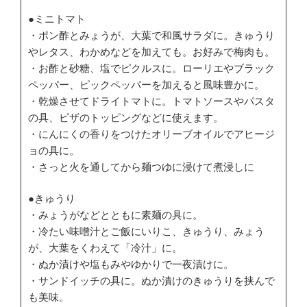
●ミニトマト
・ポン酢とみょうが、大葉で和風サラダに。きゅうり
やレタス、わかめなどを加えても。お好みで梅肉も。
・お酢と砂糖、塩でピクルスに。ローリエやブラック
ペッパー、ピックペッパーを加えると風味豊かに。
・乾燥させてドライトマトに。トマトソースやパスタ
の具、ピザのトッピングなどに使えます。
・にんにくの香りをつけたオリーブオイルでアヒージ
ョの具に。
・さっと火を通してから麺つゆに浸けて煮浸しに
●きゅうり
・みょうがなどとともに素麺の具に。
・冷たい味噌汁とご飯にいりこ、きゅうり、みょう
が、大葉をくわえて「冷汁」に。
・ぬか漬けや塩もみやゆかりで一夜漬けに。
・サンドイッチの具に。ぬか漬けのきゅうりを挟んで
も美味。