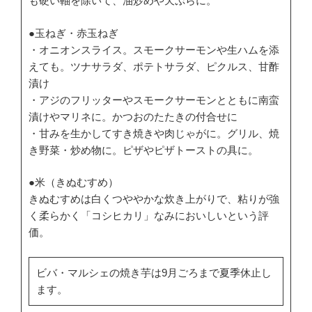
も硬い軸を除いて、油炒めや天ぷらに。
●玉ねぎ・赤玉ねぎ
・オニオンスライス。スモークサーモンや生ハムを添
えても。ツナサラダ、ポテトサラダ、ピクルス、甘酢
漬け
・アジのフリッターやスモークサーモンとともに南蛮
漬けやマリネに。かつおのたたきの付合せに
・甘みを生かしてすき焼きや肉じゃがに。グリル、焼
き野菜・炒め物に。ピザやピザトーストの具に。
●米（きぬむすめ）
きぬむすめは白くつややかな炊き上がりで、粘りが強
く柔らかく「コシヒカリ」なみにおいしいという評
価。
ビバ・マルシェの焼き芋は9月ごろまで夏季休止し
ます。