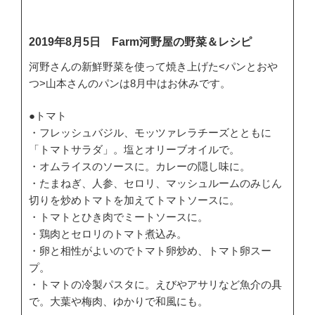
2019年8月5日 Farm河野屋の野菜＆レシピ
河野さんの新鮮野菜を使って焼き上げた<パンとおや
つ>山本さんのパンは8月中はお休みです。
●トマト
・フレッシュバジル、モッツァレラチーズとともに
「トマトサラダ」。塩とオリーブオイルで。
・オムライスのソースに。カレーの隠し味に。
・たまねぎ、人参、セロリ、マッシュルームのみじん
切りを炒めトマトを加えてトマトソースに。
・トマトとひき肉でミートソースに。
・鶏肉とセロリのトマト煮込み。
・卵と相性がよいのでトマト卵炒め、トマト卵スー
プ。
・トマトの冷製パスタに。えびやアサリなど魚介の具
で。大葉や梅肉、ゆかりで和風にも。