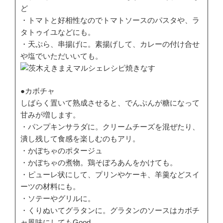
ど
・トマトと好相性なのでトマトソースのパスタや、ラ
タトゥイユなどにも。
・天ぷら、串揚げに。素揚げして、カレーの付け合せ
や塩でいただいいても。
●カボチャ
しばらく置いて熟成させると、でんぷんが糖になって
甘みが増します。
・パンプキンサラダに。クリームチーズを混ぜたり、
潰し残して食感を楽しむのもアリ。
・かぼちゃのポタージュ
・かぼちゃの煮物。鶏そぼろあんをかけても。
・ピューレ状にして、プリンやケーキ、羊羹などスイ
ーツの材料にも。
・ソテーやグリルに。
・くりぬいてグラタンに。グラタンのソースはカボチ
ャ風味にしてもGood。