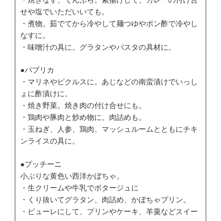
せや塩でいただいいても。
・煮物。茹でてから冷やして麺つゆやポン酢で冷やし
なすに。
・味噌汁の具に。グラタンやパスタの具材に。
●パプリカ
・マリネやピクルスに。あじなどの南蛮漬けでいっし
ょに酢漬けに。
・焼き野菜。焼き肉の付け合せにも。
・鶏肉や豚肉と炒め物に。肉詰めも。
・玉ねぎ、人参、鶏肉、マッシュルームとともにチキ
ンライスの具に。
●プッチーニ
小ぶりな黄色い西洋かぼちゃ。
・生クリームや牛乳でポタージュに
・くり抜いてグラタン、肉詰め、かぼちゃプリン。
・ピューレにして、プリンやケーキ、羊羹などスイー