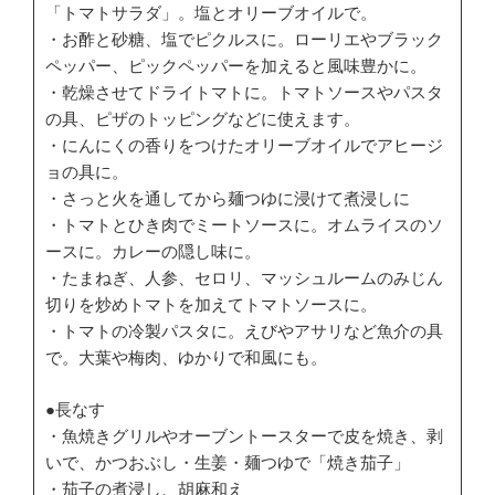
「トマトサラダ」。塩とオリーブオイルで。
・お酢と砂糖、塩でピクルスに。ローリエやブラック
ペッパー、ピックペッパーを加えると風味豊かに。
・乾燥させてドライトマトに。トマトソースやパスタ
の具、ピザのトッピングなどに使えます。
・にんにくの香りをつけたオリーブオイルでアヒージ
ョの具に。
・さっと火を通してから麺つゆに浸けて煮浸しに
・トマトとひき肉でミートソースに。オムライスのソ
ースに。カレーの隠し味に。
・たまねぎ、人参、セロリ、マッシュルームのみじん
切りを炒めトマトを加えてトマトソースに。
・トマトの冷製パスタに。えびやアサリなど魚介の具
で。大葉や梅肉、ゆかりで和風にも。
●長なす
・魚焼きグリルやオーブントースターで皮を焼き、剥
いで、かつおぶし・生姜・麺つゆで「焼き茄子」
・茄子の煮浸し、胡麻和え