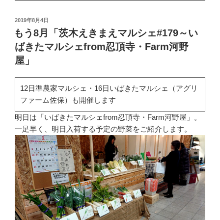
投
2019年8月4日
稿
もう8月「茨木えきまえマルシェ#179～い
日:
ばきたマルシェfrom忍頂寺・Farm河野
屋」
12日準農家マルシェ・16日いばきたマルシェ（アグリ
ファーム佐保）も開催します
明日は「いばきたマルシェfrom忍頂寺・Farm河野屋」。
一足早く、明日入荷する予定の野菜をご紹介します。