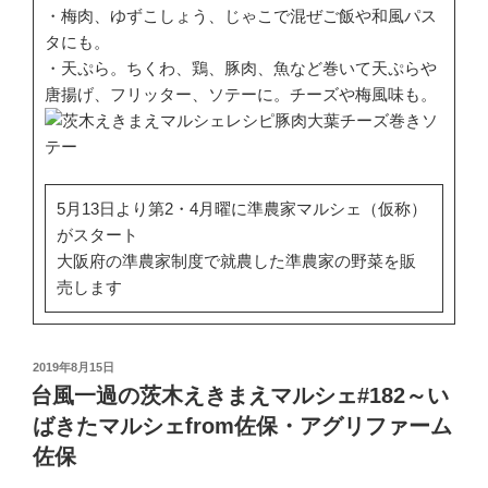
・梅肉、ゆずこしょう、じゃこで混ぜご飯や和風パス
タにも。
・天ぷら。ちくわ、鶏、豚肉、魚など巻いて天ぷらや
唐揚げ、フリッター、ソテーに。チーズや梅風味も。
5月13日より第2・4月曜に準農家マルシェ（仮称）
がスタート
大阪府の準農家制度で就農した準農家の野菜を販
売します
投
2019年8月15日
稿
台風一過の茨木えきまえマルシェ#182～い
日:
ばきたマルシェfrom佐保・アグリファーム
佐保