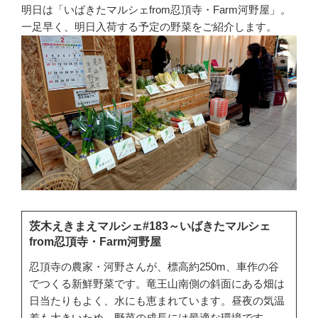
明日は「いばきたマルシェfrom忍頂寺・Farm河野屋」。
一足早く、明日入荷する予定の野菜をご紹介します。
茨木えきまえマルシェ#183～いばきたマルシェ
from忍頂寺・Farm河野屋
忍頂寺の農家・河野さんが、標高約250m、車作の谷
でつくる新鮮野菜です。竜王山南側の斜面にある畑は
日当たりもよく、水にも恵まれています。昼夜の気温
差も大きいため、野菜の成長には最適な環境です。