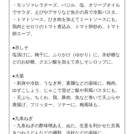
・モッツァレラチーズ、バジル、塩、オリーブオイル
でサラダ。えびやアサリなど魚介の具で冷製パスタ。
・トマトソース。ひき肉を加えてミートソースにも。
鶏肉とセロリのトマト煮込み、トマト卵炒め、トマト
卵スープ。
●赤しそ
塩漬けに。梅干に。ふりかけ（ゆかり）に。氷砂糖な
どのお砂糖、クエン酸を加えて赤しそシロップに。
●大葉
・刺身や冷奴、うなぎ丼、素麺などの薬味に。梅肉、
ゆずこしょう、じゃこで混ぜご飯や和風パスタにも。
・天ぷら。ちくわ、鶏、豚肉、魚など巻いて天ぷらや
唐揚げ、フリッター、ソテーに。梅風味も。
●九条ねぎ
・九条ねぎの酢味噌あえ、ぬた。生姜を利かせた京風
きつねうどんなどの麺類、冷奴などの薬味に。