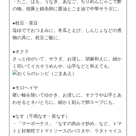
・たこ、はも、うなぎ、あなご、ちりめんじゃこで酢
の物。焼豚と錦糸卵に醤油とごま油で中華サラダに。
●枝豆・茶豆
塩ゆででおつまみに。冬瓜とえび、しんじょなどの煮
物の具に。枝豆ご飯に。
●オクラ
さっとゆがいて、サラダ、お浸し、胡麻和えに。細か
く叩いてイカそうめんや、山芋などと和えても。
●モロヘイヤ
硬い軸を除いてゆがき、お浸しに。オクラや山芋とあ
わせるとネバとろに。細かく刻んで卵スープにも。
●なす（千両なす・長なす）
・「マーボーナス」「なすの肉みそ炒め」など。トマ
トと好相性でトマトソースのパスタや、ラタトゥイユ