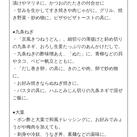
漬けやマリネに。かつおのたたきの付合せに
・甘みを生かしてすき焼きや肉じゃがに。グリル、焼
き野菜・炒め物に。ピザやピザトーストの具に。
●九条ねぎ
・「京風きつねうどん」。細切りの薄揚げと斜め切り
の九条ネギ、おろし生姜たっぷりのあんかけだしで。
・九条ねぎの酢味噌あえ、「ぬた」に。青柳などの貝
やタコ、ベビー帆立とともに。
・「だし巻き卵」の具に。きのこや肉、卵で炒め物
に。
・お好み焼きならぬねぎ焼きに。
・パスタの具に。ハムとみじん切りの九条ネギで混ぜ
ご飯に。
●大葉
・ポン酢と大葉で和風ドレッシングに。お好みでみょ
うがや梅肉を加えても。
・刺身や冷奴、うなぎ丼、素麺などの薬味に。