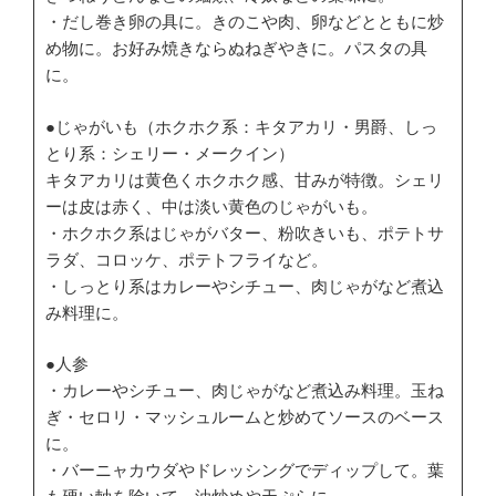
・だし巻き卵の具に。きのこや肉、卵などとともに炒
め物に。お好み焼きならぬねぎやきに。パスタの具
に。
●じゃがいも（ホクホク系：キタアカリ・男爵、しっ
とり系：シェリー・メークイン）
キタアカリは黄色くホクホク感、甘みが特徴。シェリ
ーは皮は赤く、中は淡い黄色のじゃがいも。
・ホクホク系はじゃがバター、粉吹きいも、ポテトサ
ラダ、コロッケ、ポテトフライなど。
・しっとり系はカレーやシチュー、肉じゃがなど煮込
み料理に。
●人参
・カレーやシチュー、肉じゃがなど煮込み料理。玉ね
ぎ・セロリ・マッシュルームと炒めてソースのベース
に。
・バーニャカウダやドレッシングでディップして。葉