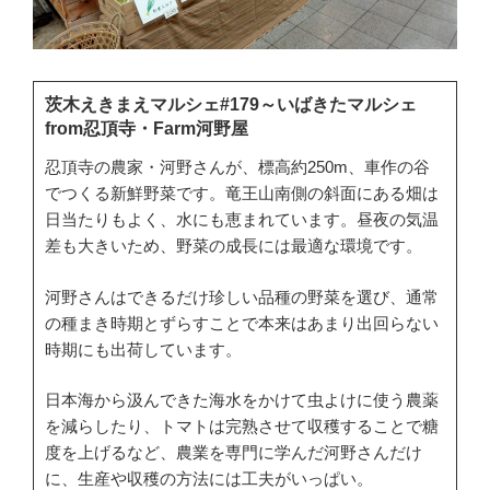
茨木えきまえマルシェ#179～いばきたマルシェ
from忍頂寺・Farm河野屋
忍頂寺の農家・河野さんが、標高約250m、車作の谷
でつくる新鮮野菜です。竜王山南側の斜面にある畑は
日当たりもよく、水にも恵まれています。昼夜の気温
差も大きいため、野菜の成長には最適な環境です。
河野さんはできるだけ珍しい品種の野菜を選び、通常
の種まき時期とずらすことで本来はあまり出回らない
時期にも出荷しています。
日本海から汲んできた海水をかけて虫よけに使う農薬
を減らしたり、トマトは完熟させて収穫することで糖
度を上げるなど、農業を専門に学んだ河野さんだけ
に、生産や収穫の方法には工夫がいっぱい。