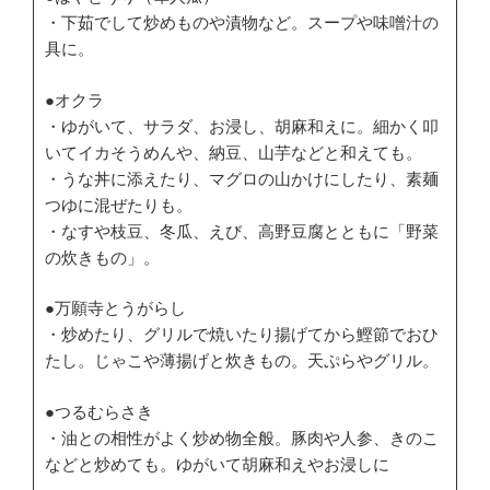
・下茹でして炒めものや漬物など。スープや味噌汁の
具に。
●オクラ
・ゆがいて、サラダ、お浸し、胡麻和えに。細かく叩
いてイカそうめんや、納豆、山芋などと和えても。
・うな丼に添えたり、マグロの山かけにしたり、素麺
つゆに混ぜたりも。
・なすや枝豆、冬瓜、えび、高野豆腐とともに「野菜
の炊きもの」。
●万願寺とうがらし
・炒めたり、グリルで焼いたり揚げてから鰹節でおひ
たし。じゃこや薄揚げと炊きもの。天ぷらやグリル。
●つるむらさき
・油との相性がよく炒め物全般。豚肉や人参、きのこ
などと炒めても。ゆがいて胡麻和えやお浸しに