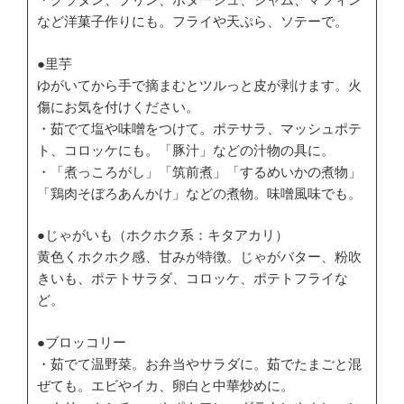
など洋菓子作りにも。フライや天ぷら、ソテーで。
●里芋
ゆがいてから手で摘まむとツルっと皮が剥けます。火
傷にお気を付けください。
・茹でて塩や味噌をつけて。ポテサラ、マッシュポテ
ト、コロッケにも。「豚汁」などの汁物の具に。
・「煮っころがし」「筑前煮」「するめいかの煮物」
「鶏肉そぼろあんかけ」などの煮物。味噌風味でも。
●じゃがいも（ホクホク系：キタアカリ）
黄色くホクホク感、甘みが特徴。じゃがバター、粉吹
きいも、ポテトサラダ、コロッケ、ポテトフライな
ど。
●ブロッコリー
・茹でて温野菜。お弁当やサラダに。茹でたまごと混
ぜても。エビやイカ、卵白と中華炒めに。