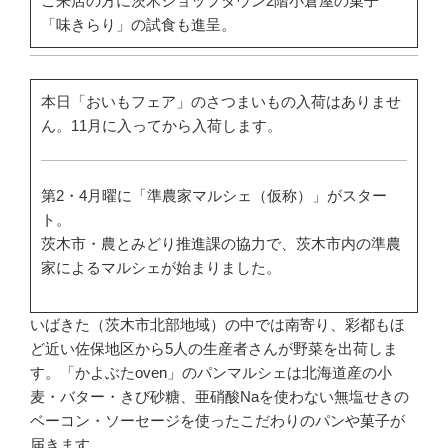
ご来店の方に茨木ショップタウン2階小倉屋の菓子
「味きらり」の試食も進呈。
本日「おいもフェア」のさつまいもの入荷はありませ
ん。11月に入ってから入荷します。
第2・4月曜に「準農家マルシェ（仮称）」がスター
ト。
茨木市・農とみどり推進課の協力で、茨木市内の準農
家によるマルシェが始まりました。
いばきた（茨木市北部地域）の中では南寄り、彩都もほ
ど近い佐保地区から5人の生産者さんが野菜を出荷しま
す。「かよぶたoven」のパンマルシェは北海道産の小
麦・バター・きび砂糖、亜硝酸Naを使わない無塩せきの
ベーコン・ソーセージを使ったこだわりのパンや菓子が
届きます。