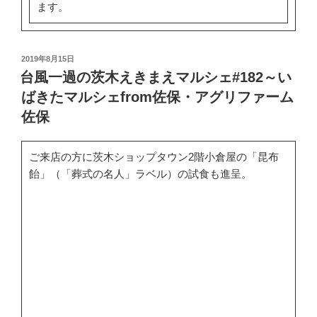
ます。
投
2019年8月15日
稿
台風一過の茨木えきまえマルシェ#182～い
日:
ばきたマルシェfrom佐保・アグリファーム
佐保
ご来店の方に茨木ショップタウン2階小倉屋の「昆布
飴」（「葬式の名人」ラベル）の試食も進呈。