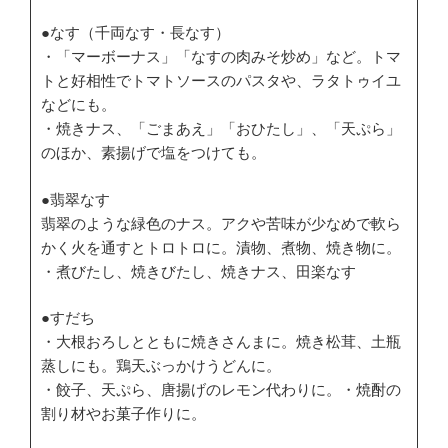
●なす（千両なす・長なす）
・「マーボーナス」「なすの肉みそ炒め」など。トマ
トと好相性でトマトソースのパスタや、ラタトゥイユ
などにも。
・焼きナス、「ごまあえ」「おひたし」、「天ぷら」
のほか、素揚げで塩をつけても。
●翡翠なす
翡翠のような緑色のナス。アクや苦味が少なめで軟ら
かく火を通すとトロトロに。漬物、煮物、焼き物に。
・煮びたし、焼きびたし、焼きナス、田楽なす
●すだち
・大根おろしとともに焼きさんまに。焼き松茸、土瓶
蒸しにも。鶏天ぶっかけうどんに。
・餃子、天ぷら、唐揚げのレモン代わりに。・焼酎の
割り材やお菓子作りに。