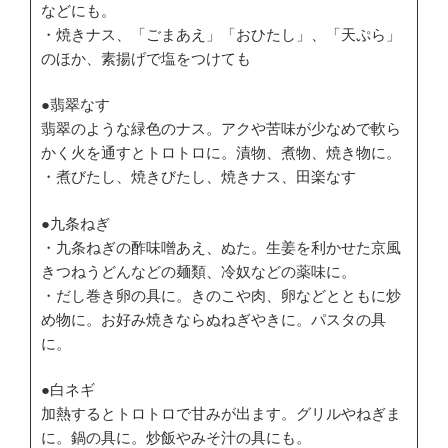
などにも。
・焼きナス、「ごまあえ」「おひたし」、「天ぷら」
のほか、素揚げで塩をつけても
●翡翠なす
翡翠のような緑色のナス。アクや苦味が少なめで軟ら
かく火を通すとトロトロに。漬物、煮物、焼き物に。
・煮びたし、焼きびたし、焼きナス、田楽なす
●九条ねぎ
・九条ねぎの酢味噌あえ、ぬた。生姜を利かせた京風
きつねうどんなどの麺類、冷奴などの薬味に。
・だし巻き卵の具に。きのこや肉、卵などとともに炒
め物に。お好み焼きならぬねぎやきに。パスタの具
に。
●白ネギ
加熱するとトロトロで甘みが出ます。グリルやねぎま
に。鍋の具に。炒飯やみそ汁の具にも。