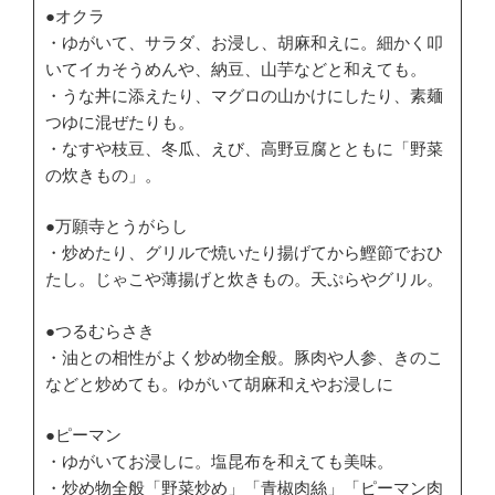
●オクラ
・ゆがいて、サラダ、お浸し、胡麻和えに。細かく叩
いてイカそうめんや、納豆、山芋などと和えても。
・うな丼に添えたり、マグロの山かけにしたり、素麺
つゆに混ぜたりも。
・なすや枝豆、冬瓜、えび、高野豆腐とともに「野菜
の炊きもの」。
●万願寺とうがらし
・炒めたり、グリルで焼いたり揚げてから鰹節でおひ
たし。じゃこや薄揚げと炊きもの。天ぷらやグリル。
●つるむらさき
・油との相性がよく炒め物全般。豚肉や人参、きのこ
などと炒めても。ゆがいて胡麻和えやお浸しに
●ピーマン
・ゆがいてお浸しに。塩昆布を和えても美味。
・炒め物全般「野菜炒め」「青椒肉絲」「ピーマン肉