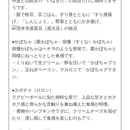
丹波と山続きの「いばきた」の黒豆だけに期待できそ
うです。
・茹で枝豆。豆ごはん。すり身とともに「すり身揚
げ」「しんじょう」。野菜とともにかき揚げ。
●かぼちゃ（栗かぼちゃ・宿儺（すくな）かぼちゃ）
宿儺かぼちゃはヘチマのような形状で、栗かぼちゃと
同様にねっとりとした食感です。
・くりぬいて生クリーム・卵を注いで「かぼちゃプリ
ン」。玉ねぎベーコン、マカロニで「かぼちゃグラタ
ン」
●カボチャ（ロロン）
ラグビーボールに似た独特な形で、上品な甘さとホク
ホク感と滑らかな舌触りを兼ね備えた食感が特徴。
・煮物やパンプキンサラダに。クリームチーズを混ぜ
たり、潰し残して食感を楽しむのもアリ。