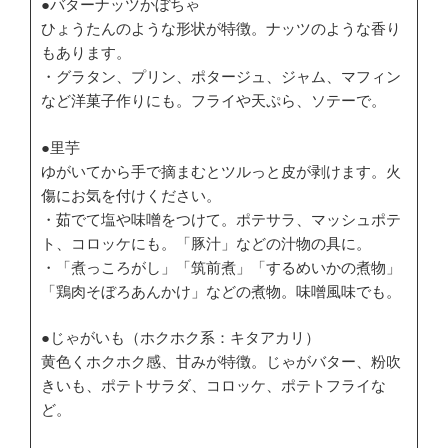
●バターナッツかぼちゃ
ひょうたんのような形状が特徴。ナッツのような香り
もあります。
・グラタン、プリン、ポタージュ、ジャム、マフィン
など洋菓子作りにも。フライや天ぷら、ソテーで。
●里芋
ゆがいてから手で摘まむとツルっと皮が剥けます。火
傷にお気を付けください。
・茹でて塩や味噌をつけて。ポテサラ、マッシュポテ
ト、コロッケにも。「豚汁」などの汁物の具に。
・「煮っころがし」「筑前煮」「するめいかの煮物」
「鶏肉そぼろあんかけ」などの煮物。味噌風味でも。
●じゃがいも（ホクホク系：キタアカリ）
黄色くホクホク感、甘みが特徴。じゃがバター、粉吹
きいも、ポテトサラダ、コロッケ、ポテトフライな
ど。