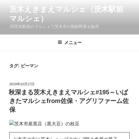
コ
茨木えきまえマルシェ（茨木駅前
ン
マルシェ）
テ
ン
JR茨木駅前のマルシェで茨木市の新鮮野菜を販売
ツ
へ
メニュー
ス
キ
ッ
タグ:
ピーマン
プ
投
2019年10月17日
稿
秋深まる茨木えきまえマルシェ#195～いば
日:
きたマルシェfrom佐保・アグリファーム佐
保