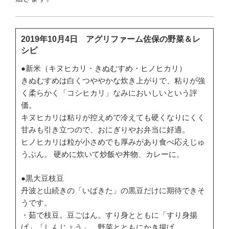
2019年10月4日 アグリファーム佐保の野菜＆レ
シピ
●新米（キヌヒカリ・きぬむすめ・ヒノヒカリ）
きぬむすめは白くつややかな炊き上がりで、粘りが強
く柔らかく「コシヒカリ」なみにおいしいという評
価。
キヌヒカリは粘りが控えめで冷えても硬くなりにくく
甘みも引き立つので、おにぎりやお弁当に好適。
ヒノヒカリは粒が小さめでも厚みがあり食べ応えじゅ
うぶん。 硬めに炊いて炒飯や丼物、カレーに。
●黒大豆枝豆
丹波と山続きの「いばきた」の黒豆だけに期待できそ
うです。
・茹で枝豆。豆ごはん。すり身とともに「すり身揚
げ」「しんじょう」。野菜とともにかき揚げ。