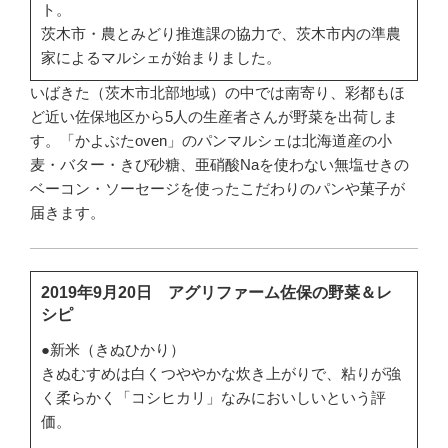
ト。
茨木市・農とみどり推進課の協力で、茨木市内の準農
家によるマルシェが始まりました。
いばきた（茨木市北部地域）の中では南寄り、彩都もほ
ど近い佐保地区から5人の生産者さんが野菜を出荷しま
す。「かよぶたoven」のパンマルシェは北海道産の小
麦・バター・きび砂糖、亜硝酸Naを使わない無塩せきの
ベーコン・ソーセージを使ったこだわりのパンや菓子が
届きます。
2019年9月20日 アグリファーム佐保の野菜＆レ
シピ
●新米（きぬひかり）
きぬむすめは白くつややかな炊き上がりで、粘りが強
く柔らかく「コシヒカリ」なみにおいしいという評
価。