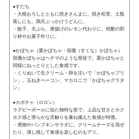
●すだち
・大根おろしとともに焼きさんまに。焼き松茸、土瓶
蒸しにも。鶏天ぶっかけうどんに。
・餃子、天ぷら、唐揚げのレモン代わりに。焼酎の割
り材やお菓子作りに。
●かぼちゃ（栗かぼちゃ・宿儺（すくな）かぼちゃ）
宿儺かぼちゃはヘチマのような形状で、栗かぼちゃと
同様にねっとりとした食感です。
・くりぬいて生クリーム・卵を注いで「かぼちゃプリ
ン」。玉ねぎベーコン、マカロニで「かぼちゃグラタ
ン」
●カボチャ（ロロン）
ラグビーボールに似た独特な形で、上品な甘さとホク
ホク感と滑らかな舌触りを兼ね備えた食感が特徴。
・煮物やパンプキンサラダに。クリームチーズを混ぜ
たり、潰し残して食感を楽しむのもアリ。