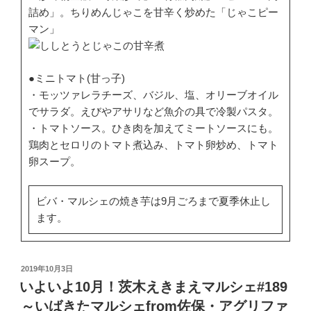
詰め」。ちりめんじゃこを甘辛く炒めた「じゃこピー
マン」
●ミニトマト(甘っ子)
・モッツァレラチーズ、バジル、塩、オリーブオイル
でサラダ。えびやアサリなど魚介の具で冷製パスタ。
・トマトソース。ひき肉を加えてミートソースにも。
鶏肉とセロリのトマト煮込み、トマト卵炒め、トマト
卵スープ。
ビバ・マルシェの焼き芋は9月ごろまで夏季休止し
ます。
投
2019年10月3日
稿
いよいよ10月！茨木えきまえマルシェ#189
日:
～いばきたマルシェfrom佐保・アグリファ