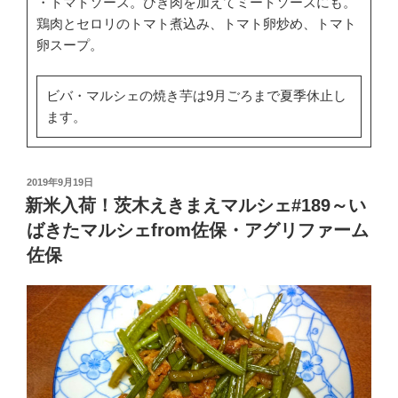
・トマトソース。ひき肉を加えてミートソースにも。
鶏肉とセロリのトマト煮込み、トマト卵炒め、トマト
卵スープ。
ビバ・マルシェの焼き芋は9月ごろまで夏季休止し
ます。
投
2019年9月19日
稿
新米入荷！茨木えきまえマルシェ#189～い
日:
ばきたマルシェfrom佐保・アグリファーム
佐保