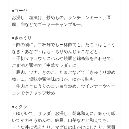
●ゴーヤ
お浸し、塩漬け。炒めもの。ランチョンミート、豆
腐、卵などでゴーヤーチャンプルー。
●きゅうり
・酢の物に。二杯酢でも三杯酢でも。たこ・はも・う
なぎ・あなご・はも・ちりめんじゃこなどと。
・千切りキュウリにハムや焼豚と錦糸卵を合わせて、
ごま油と醤油で「中華サラダ」に
・豚肉、ツナ、きのこ、たまごなどで「きゅうり炒め
物」に。塩味や醤油味のほか、ゆかり味も。
・牛肉ときゅうりのコショウ炒め、ウインナーやベー
コンでケチャップ炒め
●オクラ
・ゆがいて、サラダ、お浸し、胡麻和えに。細かく叩
いてイカそうめんや、納豆、山芋などと和えても。
・うな丼に添えたり、マグロの山かけにしたり、素麺