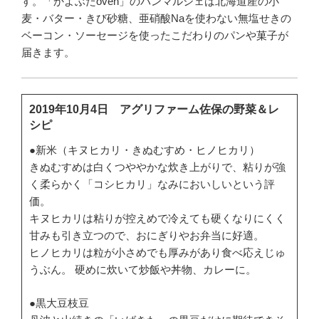
す。「かよぶたoven」のパンマルシェは北海道産の小
麦・バター・きび砂糖、亜硝酸Naを使わない無塩せきの
ベーコン・ソーセージを使ったこだわりのパンや菓子が
届きます。
2019年10月4日 アグリファーム佐保の野菜＆レ
シピ
●新米（キヌヒカリ・きぬむすめ・ヒノヒカリ）
きぬむすめは白くつややかな炊き上がりで、粘りが強
く柔らかく「コシヒカリ」なみにおいしいという評
価。
キヌヒカリは粘りが控えめで冷えても硬くなりにくく
甘みも引き立つので、おにぎりやお弁当に好適。
ヒノヒカリは粒が小さめでも厚みがあり食べ応えじゅ
うぶん。 硬めに炊いて炒飯や丼物、カレーに。
●黒大豆枝豆