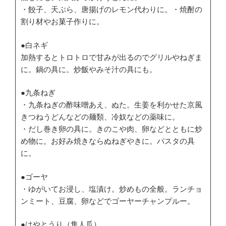
・餃子、天ぷら、唐揚げのレモン代わりに。・焼酎の
割り材やお菓子作りに。
●白ネギ
加熱するとトロトロで甘みが出るのでグリルやねぎま
に。鍋の具に。炒飯やみそ汁の具にも。
●九条ねぎ
・九条ねぎの酢味噌あえ、ぬた。生姜を利かせた京風
きつねうどんなどの麺類、冷奴などの薬味に。
・だし巻き卵の具に。きのこや肉、卵などとともに炒
め物に。お好み焼きならぬねぎやきに。パスタの具
に。
●ゴーヤ
・ゆがいてお浸し、塩漬け。炒めもの全般。ランチョ
ンミート、豆腐、卵などでゴーヤーチャンプルー。
●はやとうり（隼人瓜）