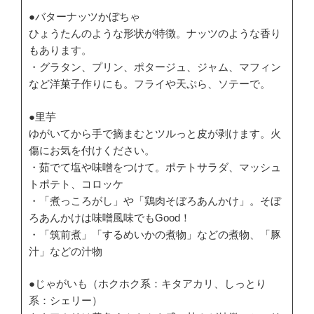
●バターナッツかぼちゃ
ひょうたんのような形状が特徴。ナッツのような香り
もあります。
・グラタン、プリン、ポタージュ、ジャム、マフィン
など洋菓子作りにも。フライや天ぷら、ソテーで。
●里芋
ゆがいてから手で摘まむとツルっと皮が剥けます。火
傷にお気を付けください。
・茹でて塩や味噌をつけて。ポテトサラダ、マッシュ
トポテト、コロッケ
・「煮っころがし」や「鶏肉そぼろあんかけ」。そぼ
ろあんかけは味噌風味でもGood！
・「筑前煮」「するめいかの煮物」などの煮物、「豚
汁」などの汁物
●じゃがいも（ホクホク系：キタアカリ、しっとり
系：シェリー）