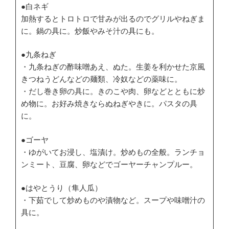
●白ネギ
加熱するとトロトロで甘みが出るのでグリルやねぎま
に。鍋の具に。炒飯やみそ汁の具にも。
●九条ねぎ
・九条ねぎの酢味噌あえ、ぬた。生姜を利かせた京風
きつねうどんなどの麺類、冷奴などの薬味に。
・だし巻き卵の具に。きのこや肉、卵などとともに炒
め物に。お好み焼きならぬねぎやきに。パスタの具
に。
●ゴーヤ
・ゆがいてお浸し、塩漬け。炒めもの全般。ランチョ
ンミート、豆腐、卵などでゴーヤーチャンプルー。
●はやとうり（隼人瓜）
・下茹でして炒めものや漬物など。スープや味噌汁の
具に。