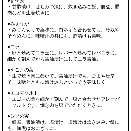
●新生姜
・甘酢漬け、はちみつ漬け、炊き込みご飯、佃煮、豚
肉などを生姜焼きに。
●みょうが
・みじん切りで薬味に。白ネギと合わせても。冷奴や
そうめんに。味噌汁の具にも。酢漬けも美味。
●ニラ
・卵と炒めてニラ玉に。レバーと炒めてレバニラに。
細かく刻んでから醤油漬けにしてニラ醤油。
●えごまの葉
・生で焼き肉に巻いて。醤油漬けでも。ごまや唐辛
子、味噌とともに漬け込むといっそう美味しく。
●エゴマソルト
・エゴマの葉を細かく刻んで、塩と合わせたフレーバ
ーソルトです。焼き肉を塩でいただくときに。
●シソの実
・佃煮、醤油漬け、塩漬け。塩漬けは炊き込みご飯に
も。佃煮はおにぎりに。