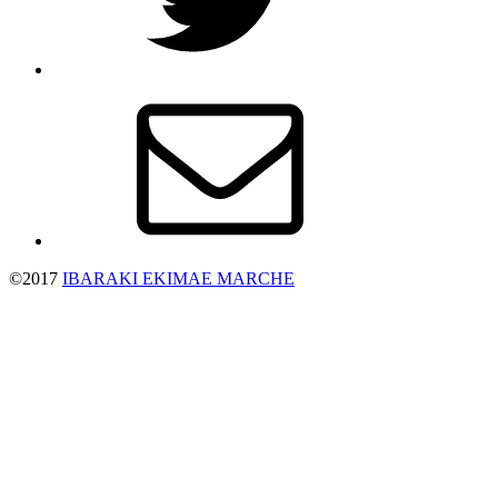
メ
ー
ル
©2017
IBARAKI EKIMAE MARCHE