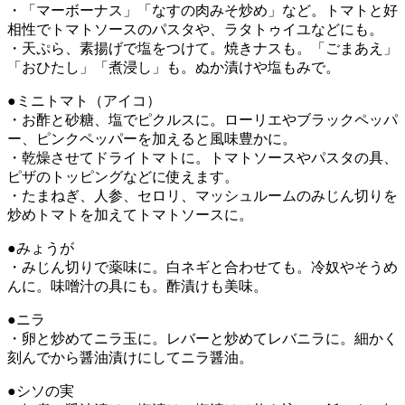
・「マーボーナス」「なすの肉みそ炒め」など。トマトと好
相性でトマトソースのパスタや、ラタトゥイユなどにも。
・天ぷら、素揚げで塩をつけて。焼きナスも。「ごまあえ」
「おひたし」「煮浸し」も。ぬか漬けや塩もみで。
●ミニトマト（アイコ）
・お酢と砂糖、塩でピクルスに。ローリエやブラックペッパ
ー、ピンクペッパーを加えると風味豊かに。
・乾燥させてドライトマトに。トマトソースやパスタの具、
ピザのトッピングなどに使えます。
・たまねぎ、人参、セロリ、マッシュルームのみじん切りを
炒めトマトを加えてトマトソースに。
●みょうが
・みじん切りで薬味に。白ネギと合わせても。冷奴やそうめ
んに。味噌汁の具にも。酢漬けも美味。
●ニラ
・卵と炒めてニラ玉に。レバーと炒めてレバニラに。細かく
刻んでから醤油漬けにしてニラ醤油。
●シソの実