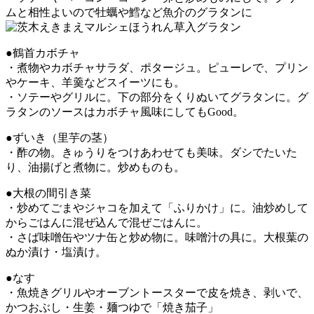
ムと相性よいので牡蠣や鱈など魚介のグラタンに
●鶴首カボチャ
・煮物やカボチャサラダ、ポタージュ。ピューレで、プリン
やケーキ、羊羹などスイーツにも。
・ソテーやグリルに。下の部分をくりぬいてグラタンに。グ
ラタンのソースはカボチャ風味にしてもGood。
●ずいき（里芋の茎）
・酢の物。きゅうりをつけあわせても美味。ダシでたいた
り、油揚げと煮物に。炒めものも。
●大根の間引き菜
・炒めてごまやジャコを加えて「ふりかけ」に。油炒めして
からごはんに混ぜ込んで混ぜごはんに。
・さば味噌缶やツナ缶と炒め物に。味噌汁の具に。大根葉の
ぬか漬け・塩漬け。
●なす
・魚焼きグリルやオーブントースターで皮を焼き、剥いで、
かつおぶし・生姜・麺つゆで「焼き茄子」