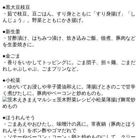
●黒大豆枝豆
・茹で枝豆。豆ごはん。すり身とともに「すり身揚げ」「し
んじょう」。野菜とともにかき揚げ。
●新生姜
・甘酢漬け、はちみつ漬け、炊き込みご飯、佃煮、豚肉など
を生姜焼きに。
●金ごま
・香りをいかしてトッピングに。ごま団子、担々麺、ごまだ
れしゃぶしゃぶ、ごまプリンなど。
●小松菜
・ゆがいてお浸しや辛子醤油和えに。薄揚げときのこで甘辛
く煮びたしに。豚肉やベーコンと炒めものも。
●ほうれんそう
・ごまあえやおひたし、味噌汁の具に。常夜鍋（豚肉とほう
れんそう）をポン酢やゴマだれで
・ソテーやベーコン・コーン・卵と炒めものにして。クリー