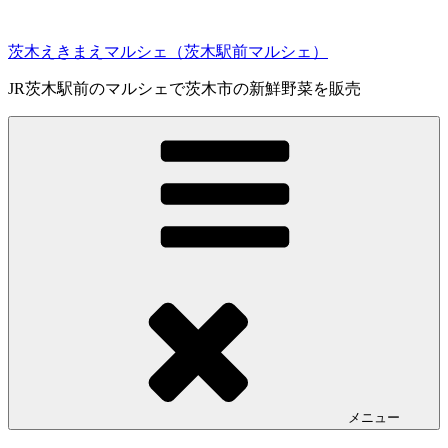
コ
ン
茨木えきまえマルシェ（茨木駅前マルシェ）
テ
ン
JR茨木駅前のマルシェで茨木市の新鮮野菜を販売
ツ
へ
ス
キ
ッ
プ
メニュー