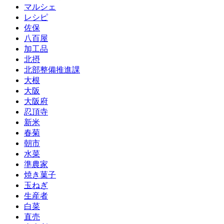
マルシェ
レシピ
佐保
八百屋
加工品
北摂
北部整備推進課
大根
大阪
大阪府
忍頂寺
新米
春菊
朝市
水菜
準農家
焼き菓子
玉ねぎ
生産者
白菜
直売