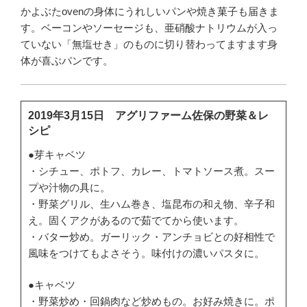
かよぶたovenの身体にうれしいパンや焼き菓子も届きま
す。ベーコンやソーセージも、亜硝酸ナトリウムが入っ
ていない「無塩せき」のものに切り替わってますます身
体が喜ぶパンです。
2019年3月15日 アグリファーム佐保の野菜＆レ
シピ
●芽キャベツ
・シチュー、ポトフ、カレー、トマトソース煮。スー
プや汁物の具に。
・野菜グリル、生ハム巻き、塩昆布の和え物、辛子和
え。固くアクがあるので茹でてから使います。
・バター炒め。ガーリック・アンチョビとの好相性で
風味をつけてもよさそう。味付けの濃いパスタに。
●キャベツ
・野菜炒め・回鍋肉など炒めもの。お好み焼きに。ポ