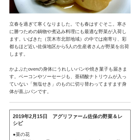
立春を過ぎて寒くなりました。でも春はすぐそこ。寒さ
に勝つための鍋物や煮込み料理にも最適な野菜が入荷し
ます。いばきた（茨木市北部地域）の中では南寄り、彩
都もほど近い佐保地区から5人の生産者さんが野菜を出荷
します。
かよぶたovenの身体にうれしいパンや焼き菓子も届きま
す。ベーコンやソーセージも、亜硝酸ナトリウムが入っ
ていない「無塩せき」のものに切り替わってますます身
体が喜ぶパンです。
2019年2月15日 アグリファーム佐保の野菜＆レ
シピ
●菜の花