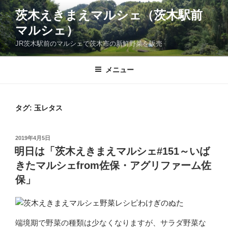
コ
茨木えきまえマルシェ（茨木駅前
ン
マルシェ）
テ
ン
JR茨木駅前のマルシェで茨木市の新鮮野菜を販売
ツ
へ
メニュー
ス
キ
ッ
タグ:
玉レタス
プ
投
2019年4月5日
稿
明日は「茨木えきまえマルシェ#151～いば
日:
きたマルシェfrom佐保・アグリファーム佐
保」
端境期で野菜の種類は少なくなりますが、サラダ野菜な