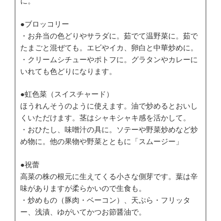
に。
●ブロッコリー
・お弁当の色どりやサラダに。茹でて温野菜に。茹で
たまごと混ぜても。エビやイカ、卵白と中華炒めに。
・クリームシチューやポトフに。グラタンやカレーに
いれても色どりになります。
●虹色菜（スイスチャード）
ほうれんそうのように使えます。油で炒めるとおいし
くいただけます。茎はシャキシャキ感を活かして。
・おひたし、味噌汁の具に。ソテーや野菜炒めなど炒
め物に。他の果物や野菜とともに「スムージー」
●祝蕾
高菜の株の根元に生えてくる小さな側芽です。葉は辛
味がありますが柔らかいので生食も。
・炒めもの（豚肉・ベーコン）、天ぷら・フリッタ
ー、浅漬、ゆがいてかつお節醤油で。