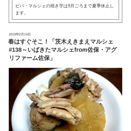
ビバ・マルシェの焼き芋は9月ごろまで夏季休止し
ます。
投
2019年2月14日
稿
春はすぐそこ！「茨木えきまえマルシェ
日:
#138～いばきたマルシェfrom佐保・アグ
リファーム佐保」