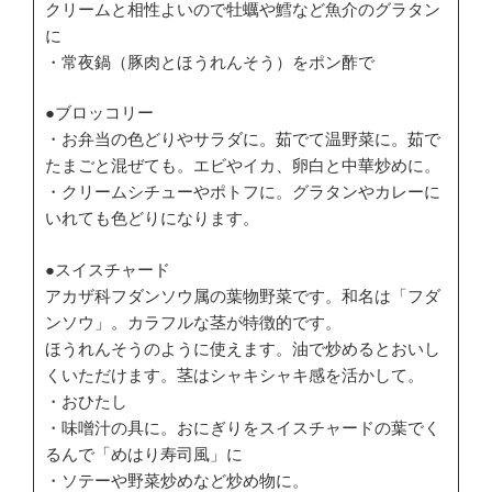
クリームと相性よいので牡蠣や鱈など魚介のグラタン
に
・常夜鍋（豚肉とほうれんそう）をポン酢で
●ブロッコリー
・お弁当の色どりやサラダに。茹でて温野菜に。茹で
たまごと混ぜても。エビやイカ、卵白と中華炒めに。
・クリームシチューやポトフに。グラタンやカレーに
いれても色どりになります。
●スイスチャード
アカザ科フダンソウ属の葉物野菜です。和名は「フダ
ンソウ」。カラフルな茎が特徴的です。
ほうれんそうのように使えます。油で炒めるとおいし
くいただけます。茎はシャキシャキ感を活かして。
・おひたし
・味噌汁の具に。おにぎりをスイスチャードの葉でく
るんで「めはり寿司風」に
・ソテーや野菜炒めなど炒め物に。