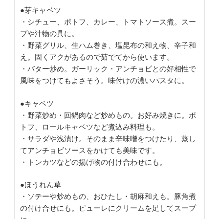
●芽キャベツ
・シチュー、ポトフ、カレー、トマトソース煮。スー
プや汁物の具に。
・野菜グリル、生ハム巻き、塩昆布の和え物、辛子和
え。固くアクがあるので茹でてから使います。
・バター炒め。ガーリック・アンチョビとの好相性で
風味をつけてもよさそう。味付けの濃いパスタに。
●キャベツ
・野菜炒め・回鍋肉など炒めもの。お好み焼きに。ポ
トフ、ロールキャベツなど煮込み料理も。
・サラダや浅漬け。そのまま辛味噌をつけたり、蒸し
てアンチョビソースをかけても美味です。
・トンカツなどの揚げ物の付け合わせにも。
●ほうれん草
・ソテーや炒めもの、おひたし・胡麻和えも。豚角煮
の付け合せにも。ピューレにクリームを足してスープ