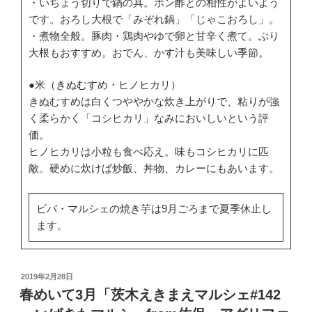
・いちょう切りで鍋の具。ポン酢との相性がよいよう
です。おろし大根で「みぞれ鍋」「じゃこおろし」。
・煮物全般。豚肉・鶏肉やゆで卵と甘辛く煮て。ぶり
大根もおすすめ。おでん、かす汁も美味しい季節。
●米（きぬむすめ・ヒノヒカリ）
きぬむすめは白くつややかな炊き上がりで、粘りが強
く柔らかく「コシヒカリ」なみにおいしいという評
価。
ヒノヒカリは小粒も食べ応え。味もコシヒカリに匹
敵。硬めに炊けば炒飯、丼物、カレーにもあいます。
ビバ・マルシェの焼き芋は9月ごろまで夏季休止し
ます。
投
2019年2月28日
稿
春めいて3月「茨木えきまえマルシェ#142
日: