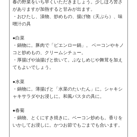
春の野菜をいち早くいただきましょう。少しほろ苦さ
がありますが加熱すると甘みが出ます。
・おひたし、漬物、炒めもの、揚げ物（天ぷら）、味
噌汁の具
●白菜
・鍋物に。豚肉で「ピエンロー鍋」。 ベーコンやキノ
コと炒めもの、クリームシチュー。
・厚揚げや油揚げと炊いて。ぶなしめじや舞茸を加え
てもよいでしょう。
●水菜
・鍋物に。薄揚げと「水菜のたいたん」に。シャキシ
ャキサラダやお浸しに。和風パスタの具に。
●春菊
・鍋物、とくにすき焼きに。ベーコン炒めも。香りを
いかしてお浸しに。かつお節でもごまでも合います。