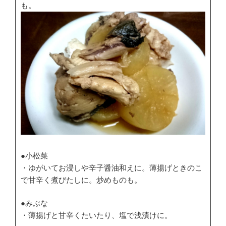
も。
●小松菜
・ゆがいてお浸しや辛子醤油和えに。薄揚げときのこ
で甘辛く煮びたしに。炒めものも。
●みぶな
・薄揚げと甘辛くたいたり、塩で浅漬けに。