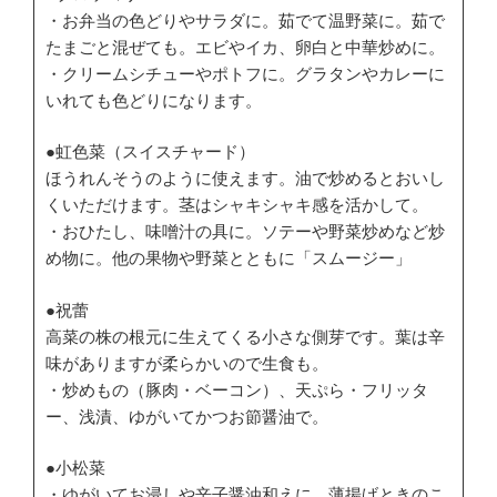
・お弁当の色どりやサラダに。茹でて温野菜に。茹で
たまごと混ぜても。エビやイカ、卵白と中華炒めに。
・クリームシチューやポトフに。グラタンやカレーに
いれても色どりになります。
●虹色菜（スイスチャード）
ほうれんそうのように使えます。油で炒めるとおいし
くいただけます。茎はシャキシャキ感を活かして。
・おひたし、味噌汁の具に。ソテーや野菜炒めなど炒
め物に。他の果物や野菜とともに「スムージー」
●祝蕾
高菜の株の根元に生えてくる小さな側芽です。葉は辛
味がありますが柔らかいので生食も。
・炒めもの（豚肉・ベーコン）、天ぷら・フリッタ
ー、浅漬、ゆがいてかつお節醤油で。
●小松菜
・ゆがいてお浸しや辛子醤油和えに。薄揚げときのこ