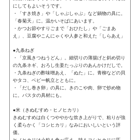
にしてもよいそうです。
・「すき焼き」や「しゃぶしゃぶ」など鍋物の具に。
「春菊天」に。温かいそばにあいます。
・かつお節やすりごまで「おひたし」や「ごまあ
え」、豆腐やこんにゃくや人参と和えた「しらあえ」
●九条ねぎ
・「京風きつねうどん」。細切りの薄揚げと斜め切り
の九条ネギ、おろし生姜たっぷりのあんかけだしで。
・九条ねぎの酢味噌あえ、「ぬた」に。青柳などの貝
やタコ、ベビー帆立とともに。
・「だし巻き卵」の具に。きのこや肉、卵で炒め物
に。パスタの具材にも。
●米（きぬむすめ・ヒノヒカリ）
きぬむすめは白くつややかな炊き上がりで、粘りが強
く柔らかく「コシヒカリ」なみにおいしいという評
価。
ヒノヒカリは小粒も食べ応え。味もコシヒカリに匹