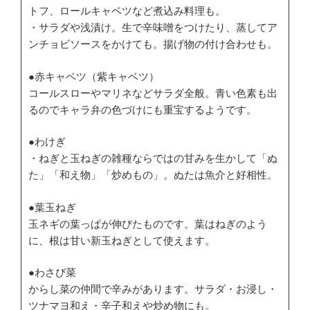
トフ、ロールキャベツなど煮込み料理も。
・サラダや浅漬け。生で辛味噌をつけたり、蒸してア
ンチョビソースをかけても。揚げ物の付け合わせも。
●赤キャベツ（紫キャベツ）
コールスローやマリネなどサラダ全般。青い色素も出
るのでキャラ弁の色づけにも重宝するようです。
●わけぎ
・ねぎと玉ねぎの雑種ならではの甘みを生かして「ぬ
た」「和え物」「炒めもの」。ぬたは魚介と好相性。
●葉玉ねぎ
玉ネギの葉っぱが伸びたものです。葉はねぎのよう
に、根は甘い新玉ねぎとして使えます。
●わさび菜
からし菜の仲間で辛みがあります。サラダ・お浸し・
ツナマヨ和え・辛子和えや炒め物にも。