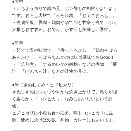
●大根
・いちょう切りで鍋の具。ポン酢との相性がよいよう
です。おろし大根で「みぞれ鍋」「じゃこおろし」。
・煮物全般。豚肉・鶏肉やゆで卵と甘辛く煮て。ぶり
大根もおすすめ。おでん、かす汁も美味しい季節。
●里芋
・茹でて塩や味噌で。「煮っころがし」「鶏肉そぼろ
あんかけ」。そぼろあんかけは味噌風味でもGood！
・「筑前煮」「するめいかの煮物」などの煮物、「豚
汁」「けんちん汁」などの汁物の具に。
●米（きぬむすめ・ヒノヒカリ）
きぬむすめは白くつややかな炊き上がりで、粘りが強
く柔らかく「コシヒカリ」なみにおいしいという評
価。
ヒノヒカリは小粒も食べ応え。味もコシヒカリに匹
敵。硬めに炊けば炒飯、丼物、カレーにもあいます。