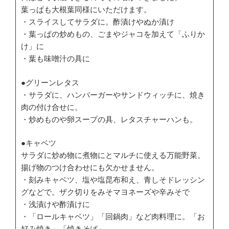
葉っぱも大根葉同様にいただけます。
・スライスしてサラダに。酢漬けやぬか漬け
・葉っぱの炒めもの、ごまやジャコを加えて「ふりか
け」に
・葉も味噌汁の具に
●グリーンレタス
・サラダに、ハンバーガーやサンドウィッチに、焼き
肉の付け合せに。
・炒めものや卵スープの具、レタスチャーハンも。
●キャベツ
サラダに炒め物に煮物にとマルチに使える万能野菜。
揚げ物のつけ合わせにも欠かせません。
・刻みキャベツ、塩や塩昆布和え、青しそドレッシン
グなどで。ザク切りをみそマヨネーズや辛みそで
・浅漬けや酢漬けに
・「ロールキャベツ」「回鍋肉」など肉料理に。「お
好み焼き」「焼きそば」