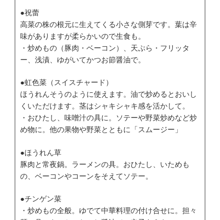
●祝蕾
高菜の株の根元に生えてくる小さな側芽です。葉は辛
味がありますが柔らかいので生食も。
・炒めもの（豚肉・ベーコン）、天ぷら・フリッタ
ー、浅漬、ゆがいてかつお節醤油で。
●虹色菜（スイスチャード）
ほうれんそうのように使えます。油で炒めるとおいし
くいただけます。茎はシャキシャキ感を活かして。
・おひたし、味噌汁の具に。ソテーや野菜炒めなど炒
め物に。他の果物や野菜とともに「スムージー」
●ほうれん草
豚肉と常夜鍋。ラーメンの具。おひたし、いためも
の、ベーコンやコーンをそえてソテー。
●チンゲン菜
・炒めもの全般。ゆでて中華料理の付け合せに。担々