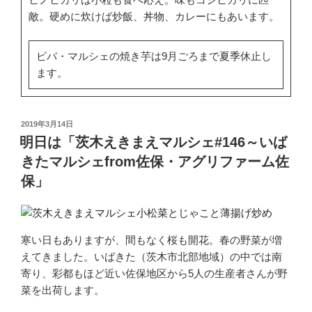
敵。硬めに炊けば炒飯、丼物、カレーにもあいます。
ビバ・マルシェの焼き芋は9月ごろまで夏季休止し
ます。
投
2019年3月14日
稿
明日は「茨木えきまえマルシェ#146～いば
日:
きたマルシェfrom佐保・アグリファーム佐
保」
寒い日もありますが、間もなく桜も開花。春の野菜が増
えてきました。いばきた（茨木市北部地域）の中では南
寄り、彩都もほど近い佐保地区から5人の生産者さんが野
菜を出荷します。