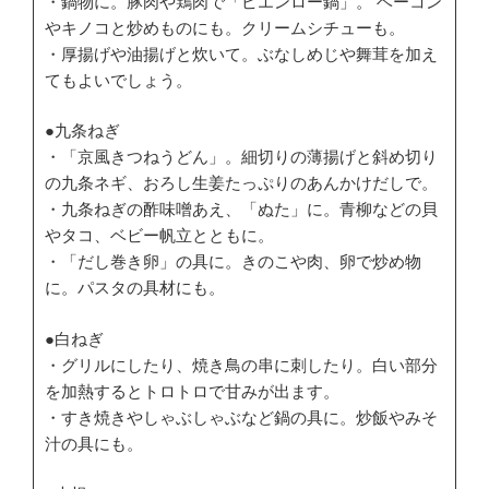
・鍋物に。豚肉や鶏肉で「ピエンロー鍋」。 ベーコン
やキノコと炒めものにも。クリームシチューも。
・厚揚げや油揚げと炊いて。ぶなしめじや舞茸を加え
てもよいでしょう。
●九条ねぎ
・「京風きつねうどん」。細切りの薄揚げと斜め切り
の九条ネギ、おろし生姜たっぷりのあんかけだしで。
・九条ねぎの酢味噌あえ、「ぬた」に。青柳などの貝
やタコ、ベビー帆立とともに。
・「だし巻き卵」の具に。きのこや肉、卵で炒め物
に。パスタの具材にも。
●白ねぎ
・グリルにしたり、焼き鳥の串に刺したり。白い部分
を加熱するとトロトロで甘みが出ます。
・すき焼きやしゃぶしゃぶなど鍋の具に。炒飯やみそ
汁の具にも。