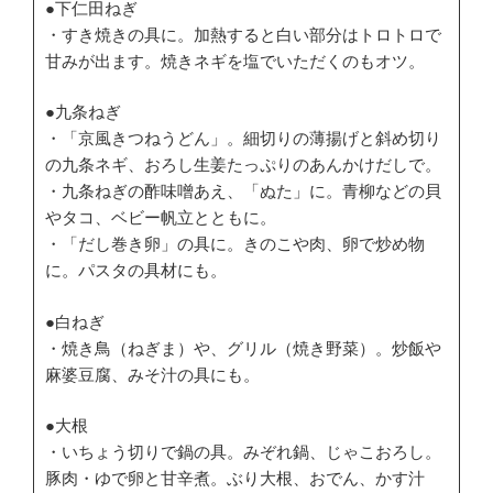
●下仁田ねぎ
・すき焼きの具に。加熱すると白い部分はトロトロで
甘みが出ます。焼きネギを塩でいただくのもオツ。
●九条ねぎ
・「京風きつねうどん」。細切りの薄揚げと斜め切り
の九条ネギ、おろし生姜たっぷりのあんかけだしで。
・九条ねぎの酢味噌あえ、「ぬた」に。青柳などの貝
やタコ、ベビー帆立とともに。
・「だし巻き卵」の具に。きのこや肉、卵で炒め物
に。パスタの具材にも。
●白ねぎ
・焼き鳥（ねぎま）や、グリル（焼き野菜）。炒飯や
麻婆豆腐、みそ汁の具にも。
●大根
・いちょう切りで鍋の具。みぞれ鍋、じゃこおろし。
豚肉・ゆで卵と甘辛煮。ぶり大根、おでん、かす汁