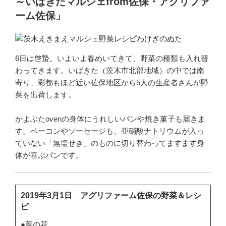
～いばきたマルシェfrom佐保・アグリファ
ーム佐保」
6日は啓蟄。いよいよ春めいてきて、野菜の種類も入れ替
わってきます。いばきた（茨木市北部地域）の中では南
寄り、彩都もほど近い佐保地区から5人の生産者さんが野
菜を出荷します。
かよぶたovenの身体にうれしいパンや焼き菓子も届きま
す。ベーコンやソーセージも、亜硝酸ナトリウムが入っ
ていない「無塩せき」のものに切り替わってますます身
体が喜ぶパンです。
2019年3月1日 アグリファーム佐保の野菜＆レシ
ピ
●菜の花