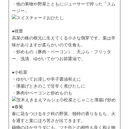
・他の果物や野菜とともにジューサーで搾った「スム
ージー」
●祝蕾
高菜の株の根元に生えてくる小さな側芽です。葉は辛
味がありますが柔らかいので生食も。
・炒めもの（豚肉・ベーコン）、天ぷら・フリッタ
ー、浅漬、ゆがいてかつお節醤油で。
●小松菜
・ゆがいてお浸しや辛子醤油和えに
・薄揚げときのこで甘辛く煮びたしに
・豚肉やベーコンと炒めものも
●春菊
春に花をつけるキク科の野菜。独特の香りをもち、火
を通すと葉にほろ苦さが出てきます。
鍋物のほかサラダにも。ツナ缶との相性も良く和え物