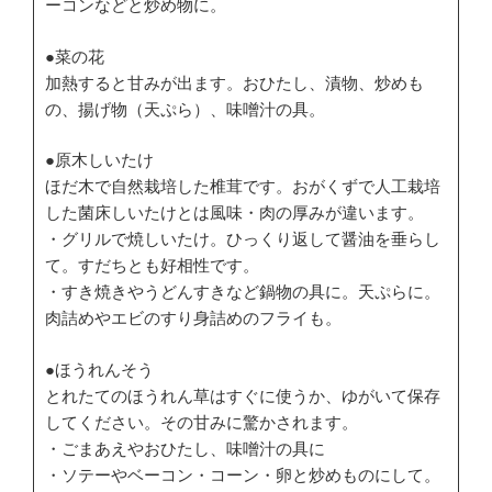
ーコンなどと炒め物に。
●菜の花
加熱すると甘みが出ます。おひたし、漬物、炒めも
の、揚げ物（天ぷら）、味噌汁の具。
●原木しいたけ
ほだ木で自然栽培した椎茸です。おがくずで人工栽培
した菌床しいたけとは風味・肉の厚みが違います。
・グリルで焼しいたけ。ひっくり返して醤油を垂らし
て。すだちとも好相性です。
・すき焼きやうどんすきなど鍋物の具に。天ぷらに。
肉詰めやエビのすり身詰めのフライも。
●ほうれんそう
とれたてのほうれん草はすぐに使うか、ゆがいて保存
してください。その甘みに驚かされます。
・ごまあえやおひたし、味噌汁の具に
・ソテーやベーコン・コーン・卵と炒めものにして。