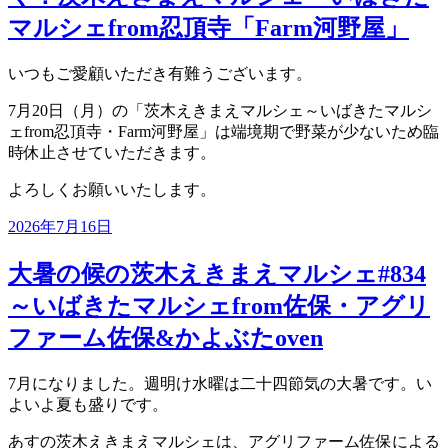
マルシェfrom忍頂寺「Farm河野屋」
いつもご愛顧いただき有難うございます。
7月20日（月）の「茨木えきまえマルシェ～いばきたマルシ
ェfrom忍頂寺・Farm河野屋」は端境期で野菜が少ないため臨
時休止させていただきます。
よろしくお願いいたします。
投
2026年7月16日
稿
日:
大暑の候の茨木えきまえマルシェ#834
～いばきたマルシェfrom佐保・アグリ
ファーム佐保&かよぶたoven
7月になりました。週明け水曜は二十四節気の大暑です。い
よいよ夏も盛りです。
あすの茨木えきまえマルシェは、アグリファーム佐保による