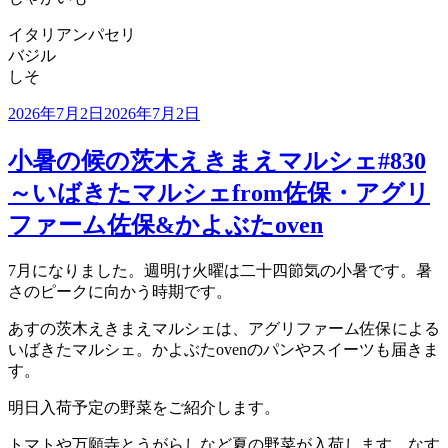
イタリアンパセリ
バジル
しそ
投
2026年7月2日
2026年7月2日
稿
日:
小暑の候の茨木えきまえマルシェ#830
～いばきたマルシェfrom佐保・アグリ
ファーム佐保&かよぶたoven
7月になりました。週明け火曜は二十四節気の小暑です。暑
さのピークに向かう時期です。
あすの茨木えきまえマルシェは、アグリファーム佐保による
いばきたマルシェ。かよぶたovenのパンやスイーツも届きま
す。
明日入荷予定の野菜をご紹介します。
トマトや万願寺とうがらしなど夏の野菜が入荷します。なす