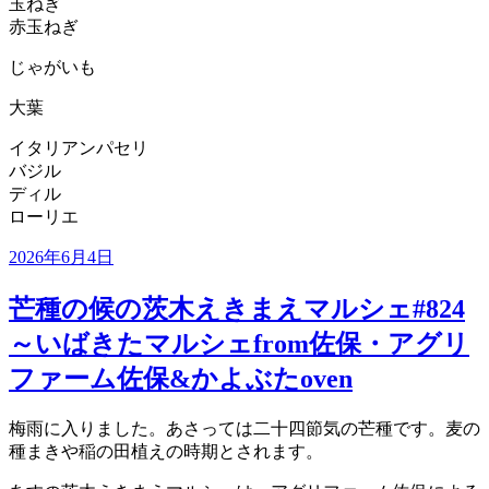
玉ねぎ
赤玉ねぎ
じゃがいも
大葉
イタリアンパセリ
バジル
ディル
ローリエ
投
2026年6月4日
稿
日:
芒種の候の茨木えきまえマルシェ#824
～いばきたマルシェfrom佐保・アグリ
ファーム佐保&かよぶたoven
梅雨に入りました。あさっては二十四節気の芒種です。麦の
種まきや稲の田植えの時期とされます。