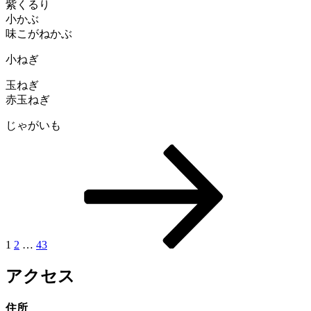
紫くるり
小かぶ
味こがねかぶ
小ねぎ
玉ねぎ
赤玉ねぎ
じゃがいも
固
固
固
次
投
定
定
定
の
稿
ペ
ペ
ペ
ペ
ー
ー
ー
ー
の
ジ
ジ
ジ
ジ
ペ
ー
1
2
…
43
ジ
アクセス
送
り
住所