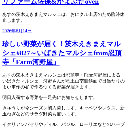
リファーム佐保&かよぶたoven
あすの茨木えきまえマルシェは、おにクル出店のため臨時休
止します。
投
2026年6月14日
稿
日:
珍しい野菜が届く！茨木えきまえマル
シェ#827～いばきたマルシェfrom忍頂
寺「Farm河野屋」
あすの茨木えきまえマルシェは忍頂寺・Farm河野屋による
いばきたマルシェ。河野さんが竜王山南側斜面で日当たりの
よい車作の谷で作るつくる野菜が届きます。
明日入荷する野菜を一足先にお知らせします。
きゅうりが今シーズン初入荷します。キャベツやレタス、新
玉ねぎなどのサラダ野菜も揃います。
イタリアンパセリやディル、バジル、ローリエなどのハーブ