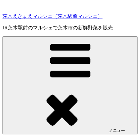
コ
ン
茨木えきまえマルシェ（茨木駅前マルシェ）
テ
ン
JR茨木駅前のマルシェで茨木市の新鮮野菜を販売
ツ
へ
ス
キ
ッ
プ
メニュー