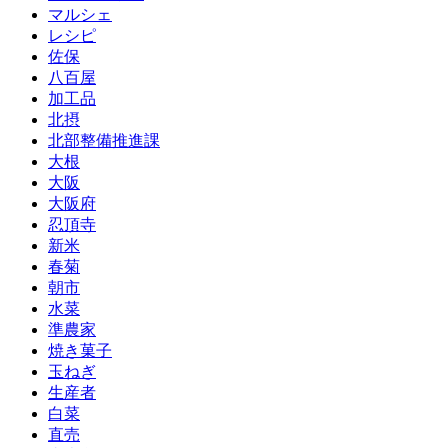
マルシェ
レシピ
佐保
八百屋
加工品
北摂
北部整備推進課
大根
大阪
大阪府
忍頂寺
新米
春菊
朝市
水菜
準農家
焼き菓子
玉ねぎ
生産者
白菜
直売