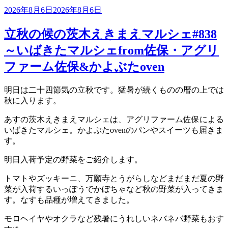
投
2026年8月6日
2026年8月6日
稿
日:
立秋の候の茨木えきまえマルシェ#838
～いばきたマルシェfrom佐保・アグリ
ファーム佐保&かよぶたoven
明日は二十四節気の立秋です。猛暑が続くものの暦の上では
秋に入ります。
あすの茨木えきまえマルシェは、アグリファーム佐保による
いばきたマルシェ。かよぶたovenのパンやスイーツも届きま
す。
明日入荷予定の野菜をご紹介します。
トマトやズッキーニ、万願寺とうがらしなどまだまだ夏の野
菜が入荷するいっぽうでかぼちゃなど秋の野菜が入ってきま
す。なすも品種が増えてきました。
モロヘイヤやオクラなど残暑にうれしいネバネバ野菜もおす