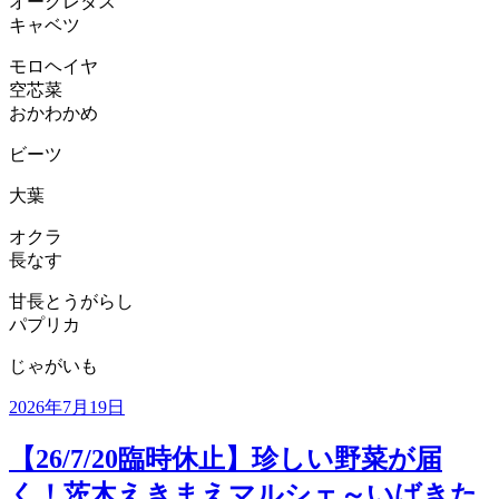
オークレタス
キャベツ
モロヘイヤ
空芯菜
おかわかめ
ビーツ
大葉
オクラ
長なす
甘長とうがらし
パプリカ
じゃがいも
投
2026年7月19日
稿
日:
【26/7/20臨時休止】珍しい野菜が届
く！茨木えきまえマルシェ～いばきた