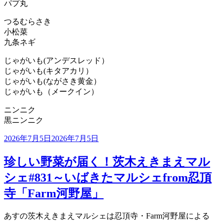
パプ丸
つるむらさき
小松菜
九条ネギ
じゃがいも(アンデスレッド）
じゃがいも(キタアカリ）
じゃがいも(ながさき黄金）
じゃがいも（メークイン）
ニンニク
黒ニンニク
投
2026年7月5日
2026年7月5日
稿
日:
珍しい野菜が届く！茨木えきまえマル
シェ#831～いばきたマルシェfrom忍頂
寺「Farm河野屋」
あすの茨木えきまえマルシェは忍頂寺・Farm河野屋による