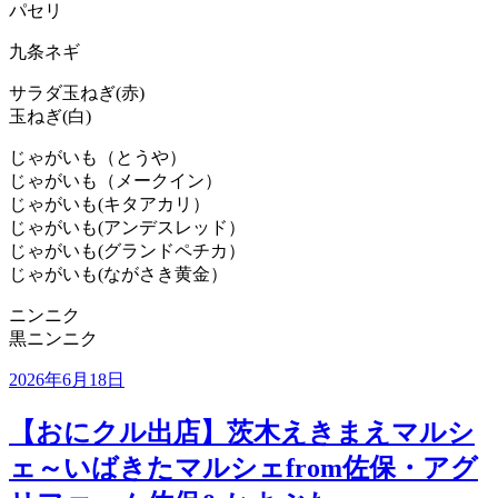
パセリ
九条ネギ
サラダ玉ねぎ(赤)
玉ねぎ(白)
じゃがいも（とうや）
じゃがいも（メークイン）
じゃがいも(キタアカリ）
じゃがいも(アンデスレッド）
じゃがいも(グランドペチカ）
じゃがいも(ながさき黄金）
ニンニク
黒ニンニク
投
2026年6月18日
稿
日:
【おにクル出店】茨木えきまえマルシ
ェ～いばきたマルシェfrom佐保・アグ