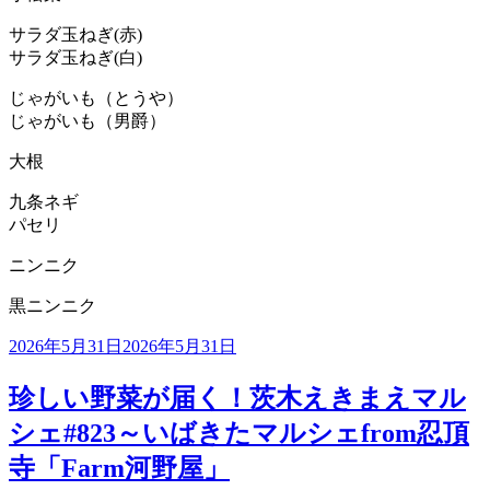
サラダ玉ねぎ(赤)
サラダ玉ねぎ(白)
じゃがいも（とうや）
じゃがいも（男爵）
大根
九条ネギ
パセリ
ニンニク
黒ニンニク
投
2026年5月31日
2026年5月31日
稿
日:
珍しい野菜が届く！茨木えきまえマル
シェ#823～いばきたマルシェfrom忍頂
寺「Farm河野屋」