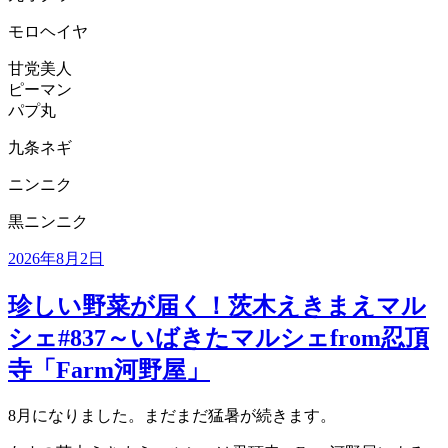
モロヘイヤ
甘党美人
ピーマン
パプ丸
九条ネギ
ニンニク
黒ニンニク
投
2026年8月2日
稿
日:
珍しい野菜が届く！茨木えきまえマル
シェ#837～いばきたマルシェfrom忍頂
寺「Farm河野屋」
8月になりました。まだまだ猛暑が続きます。