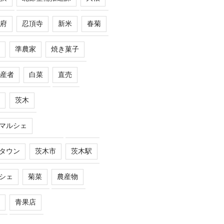
府
忍頂寺
新米
春菊
準農家
焼き菓子
産者
白菜
直売
茨木
マルシェ
タウン
茨木市
茨木駅
シェ
菊菜
農産物
青果店