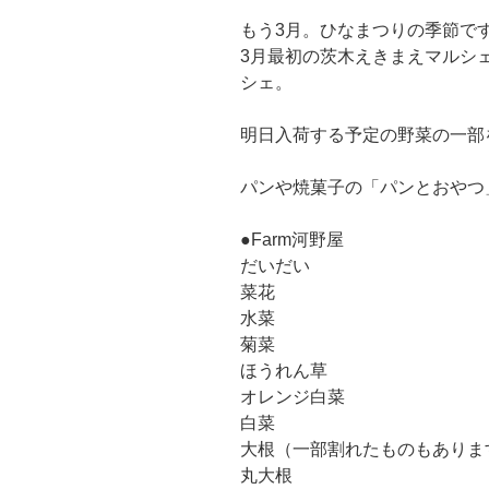
もう3月。ひなまつりの季節で
3月最初の茨木えきまえマルシェ
シェ。
明日入荷する予定の野菜の一部
パンや焼菓子の「パンとおやつ
●Farm河野屋
だいだい
菜花
水菜
菊菜
ほうれん草
オレンジ白菜
白菜
大根（一部割れたものもありま
丸大根