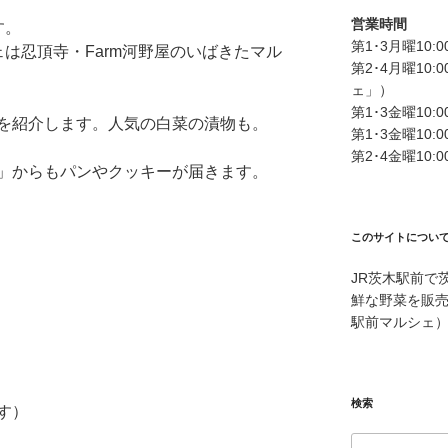
営業時間
す。
第1･3月曜10:
は忍頂寺・Farm河野屋のいばきたマル
第2･4月曜10
ェ」）
第1･3金曜10
を紹介します。人気の白菜の漬物も。
第1･3金曜10:
第2･4金曜10
」からもパンやクッキーが届きます。
このサイトについ
JR茨木駅前で
鮮な野菜を販
駅前マルシェ
検索
す）
検