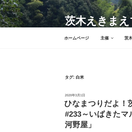
コ
ン
テ
茨木えきまえ
ン
JR茨木駅前のマルシェで茨木
ツ
ホームページ
主催
茨
へ
ス
キ
ッ
プ
タグ:
白米
投
2020年3月1日
稿
ひなまつりだよ！
日:
#233～いばきたマ
河野屋」