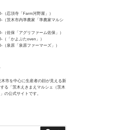
00-（忍頂寺「Farm河野屋」）
:00-（茨木市内準農家「準農家マルシ
:00-（佐保「アグリファーム佐保」）
00-（「かよぶたoven」）
:00-（泉原「泉原ファーマーズ」）
て
茨木市を中心に生産者の顔が見える新
売する「茨木えきまえマルシェ（茨木
）」の公式サイトです。