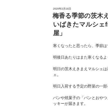
投
2020年2月16日
稿
梅香る季節の茨木え
日:
いばきたマルシェfr
屋」
寒くなったと思ったら、季節は
明後日あたりはまた寒くなるよ
明日の茨木えきまえマルシェは忍
ェ。
明日入荷する予定の野菜の一部
パンや焼菓子の「パンとおやつ
ッキーが届きます。