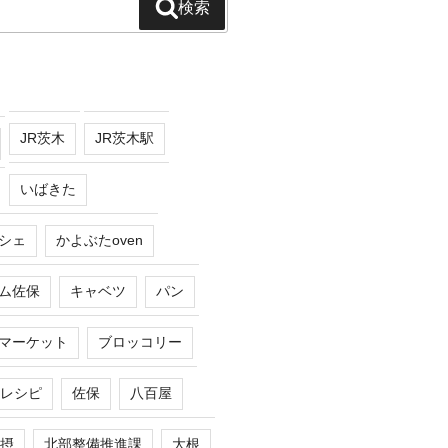
検索
JR茨木
JR茨木駅
いばきた
シェ
かよぶたoven
ム佐保
キャベツ
パン
マーケット
ブロッコリー
レシピ
佐保
八百屋
摂
北部整備推進課
大根