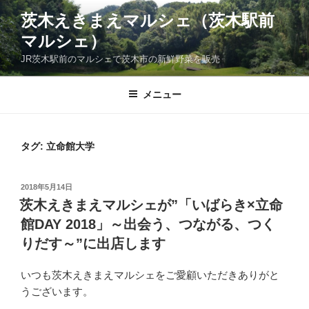
コ
茨木えきまえマルシェ（茨木駅前
ン
マルシェ）
テ
ン
JR茨木駅前のマルシェで茨木市の新鮮野菜を販売
ツ
へ
メニュー
ス
キ
ッ
タグ:
立命館大学
プ
投
2018年5月14日
稿
茨木えきまえマルシェが”「いばらき×立命
日:
館DAY 2018」～出会う、つながる、つく
りだす～”に出店します
いつも茨木えきまえマルシェをご愛顧いただきありがと
うございます。