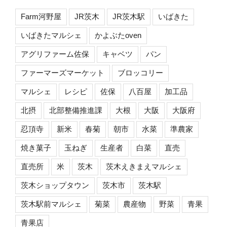
Farm河野屋
JR茨木
JR茨木駅
いばきた
いばきたマルシェ
かよぶたoven
アグリファーム佐保
キャベツ
パン
ファーマーズマーケット
ブロッコリー
マルシェ
レシピ
佐保
八百屋
加工品
北摂
北部整備推進課
大根
大阪
大阪府
忍頂寺
新米
春菊
朝市
水菜
準農家
焼き菓子
玉ねぎ
生産者
白菜
直売
直売所
米
茨木
茨木えきまえマルシェ
茨木ショップタウン
茨木市
茨木駅
茨木駅前マルシェ
菊菜
農産物
野菜
青果
青果店