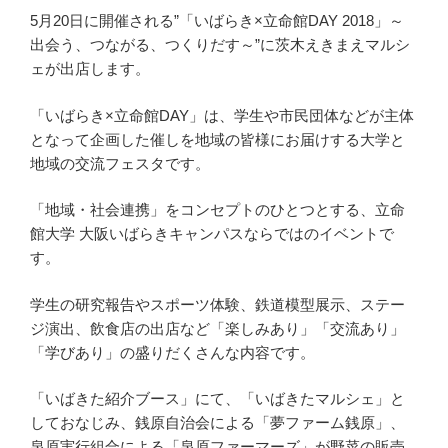
5月20日に開催される”「いばらき×立命館DAY 2018」～
出会う、つながる、つくりだす～”に茨木えきまえマルシ
ェが出店します。
「いばらき×立命館DAY」は、学生や市民団体などが主体
となって企画した催しを地域の皆様にお届けする大学と
地域の交流フェスタです。
「地域・社会連携」をコンセプトのひとつとする、立命
館大学 大阪いばらきキャンパスならではのイベントで
す。
学生の研究報告やスポーツ体験、鉄道模型展示、ステー
ジ演出、飲食店の出店など「楽しみあり」「交流あり」
「学びあり」の盛りだくさんな内容です。
「いばきた紹介ブース」にて、「いばきたマルシェ」と
しておなじみ、銭原自治会による「夢ファーム銭原」、
泉原実行組合による「泉原ファーマーズ」が野菜の販売