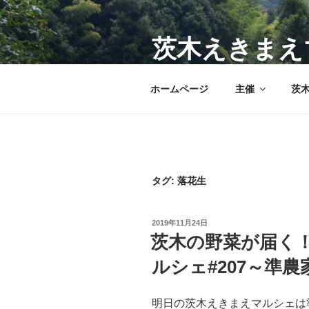
コ
ン
テ
茨木えきまえ
ン
JR茨木駅前のマルシェで茨木
ツ
ホームページ
主催
茨
へ
ス
キ
ッ
プ
タグ:
落花生
投
2019年11月24日
稿
茨木の野菜が届く
日:
ルシェ#207～準
明日の茨木えきまえマルシェは