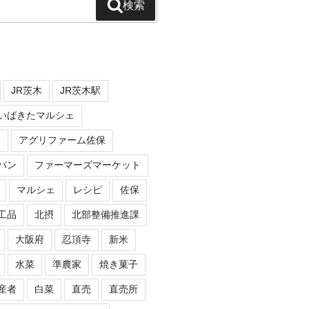
検索
JR茨木
JR茨木駅
いばきたマルシェ
n
アグリファーム佐保
パン
ファーマーズマーケット
マルシェ
レシピ
佐保
工品
北摂
北部整備推進課
大阪府
忍頂寺
新米
水菜
準農家
焼き菓子
産者
白菜
直売
直売所