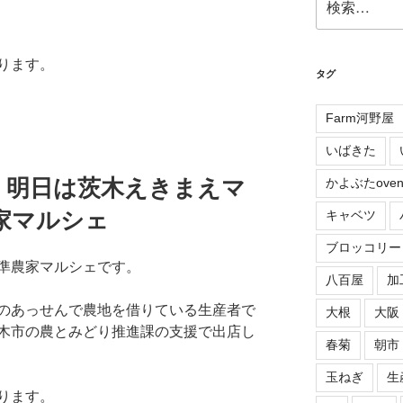
索:
ります。
タグ
Farm河野屋
いばきた
！明日は茨木えきまえマ
かよぶたove
農家マルシェ
キャベツ
ブロッコリー
準農家マルシェです。
八百屋
加
のあっせんで農地を借りている生産者で
大根
大阪
木市の農とみどり推進課の支援で出店し
春菊
朝市
玉ねぎ
生
ります。