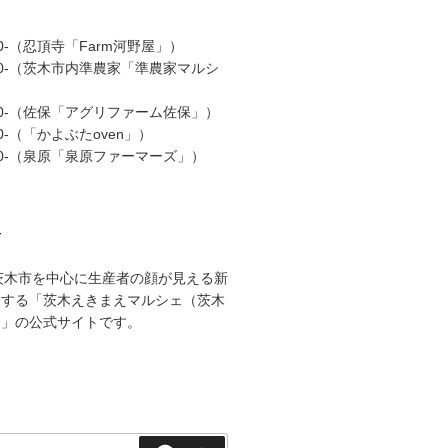
00-（忍頂寺「Farm河野屋」）
:00-（茨木市内準農家「準農家マルシ
:00-（佐保「アグリファーム佐保」）
00-（「かよぶたoven」）
:00-（泉原「泉原ファーマーズ」）
て
茨木市を中心に生産者の顔が見える新
売する「茨木えきまえマルシェ（茨木
）」の公式サイトです。