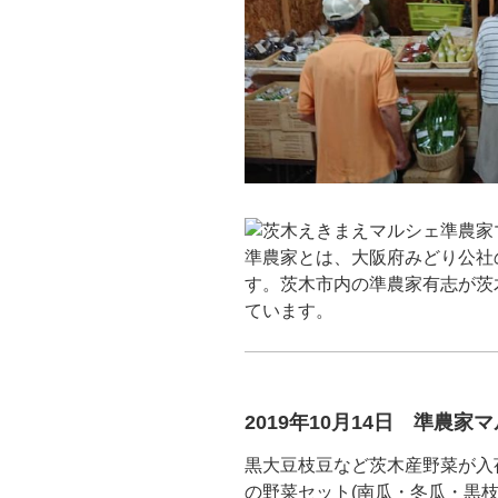
準農家とは、大阪府みどり公社
す。茨木市内の準農家有志が茨
ています。
2019年10月14日 準農
黒大豆枝豆など茨木産野菜が入
の野菜セット(南瓜・冬瓜・黒