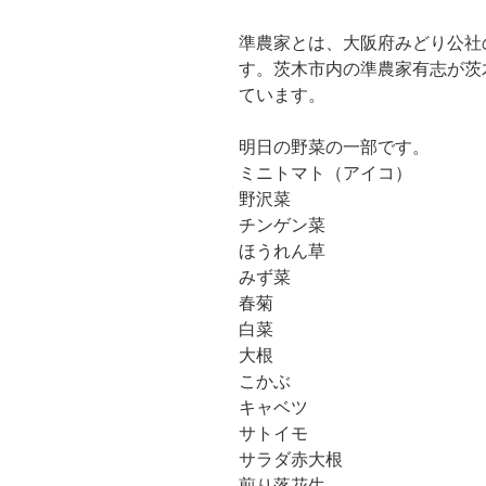
準農家とは、大阪府みどり公社
す。茨木市内の準農家有志が茨
ています。
明日の野菜の一部です。
ミニトマト（アイコ）
野沢菜
チンゲン菜
ほうれん草
みず菜
春菊
白菜
大根
こかぶ
キャベツ
サトイモ
サラダ赤大根
煎り落花生