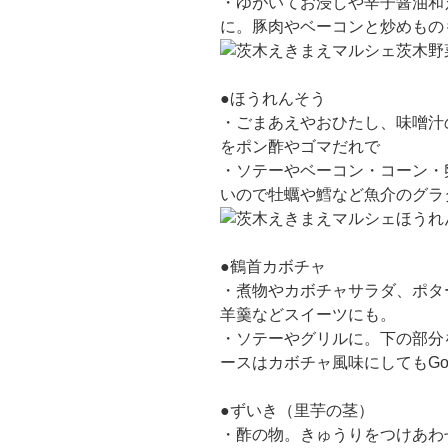
・ゆがいてお浸しや辛子醤油和
に。豚肉やベーコンと炒めもの
●ほうれんそう
・ごまあえやおひたし、味噌汁
をポン酢やゴマだれで
・ソテーやベーコン・コーン・
いので牡蠣や鱈など魚介のグラ
●鶴首カボチャ
・煮物やカボチャサラダ、ポタ
羊羹などスイーツにも。
・ソテーやグリルに。下の部分
ースはカボチャ風味にしてもGo
●ずいき（里芋の茎）
・酢の物。きゅうりをつけあわ