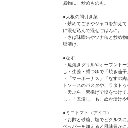
煮物に。炒めものも。
●大根の間引き菜
・炒めてごまやジャコを加えて
に混ぜ込んで混ぜごはんに。
・さば味噌缶やツナ缶と炒め物
塩漬け。
●なす
・魚焼きグリルやオーブントー
し・生姜・麺つゆで「焼き茄子
・「マーボーナス」「なすの肉
トソースのパスタや、ラタトゥ
・天ぷら、素揚げで塩をつけて
し」「煮浸し」も。ぬか漬けや
●ミニトマト（アイコ）
・お酢と砂糖、塩でピクルスに
ペッパーを加えると風味豊かに