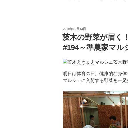
投
2019年10月13日
稿
茨木の野菜が届く
日:
#194～準農家マル
明日は体育の日。健康的な身体
マルシェに入荷する野菜を一足