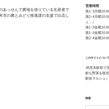
営業時間
のあっせんで農地を借りている生産者で
第1･3月曜10:
木市の農とみどり推進課の支援で出店し
第2･4月曜10
ェ」）
第1･3金曜10
第1･3金曜10:
第2･4金曜10
このサイトについ
JR茨木駅前で
鮮な野菜を販
駅前マルシェ
検索
検