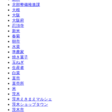
北部整備推進課
大根
大阪
大阪府
忍頂寺
新米
春菊
朝市
水菜
準農家
焼き菓子
玉ねぎ
生産者
白菜
直売
直売所
米
茨木
茨木えきまえマルシェ
茨木ショップタウン
茨木市