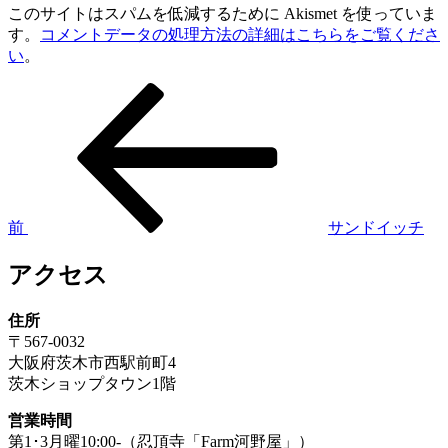
このサイトはスパムを低減するために Akismet を使っていま
す。
コメントデータの処理方法の詳細はこちらをご覧くださ
い
。
前
投
の
稿
投
稿
ナ
ビ
ゲ
前
サンドイッチ
ー
アクセス
シ
ョ
住所
〒567-0032
ン
大阪府茨木市西駅前町4
茨木ショップタウン1階
営業時間
第1･3月曜10:00-（忍頂寺「Farm河野屋」）