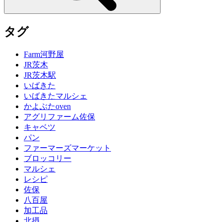
タグ
Farm河野屋
JR茨木
JR茨木駅
いばきた
いばきたマルシェ
かよぶたoven
アグリファーム佐保
キャベツ
パン
ファーマーズマーケット
ブロッコリー
マルシェ
レシピ
佐保
八百屋
加工品
北摂