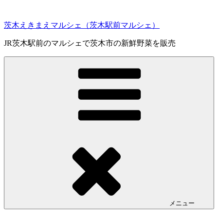
コ
ン
茨木えきまえマルシェ（茨木駅前マルシェ）
テ
ン
JR茨木駅前のマルシェで茨木市の新鮮野菜を販売
ツ
へ
ス
キ
ッ
プ
メニュー