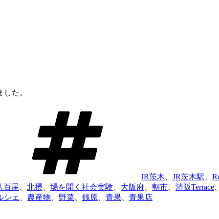
ました。
タ
グ
JR茨木
、
JR茨木駅
、
R
八百屋
、
北摂
、
場を開く社会実験
、
大阪府
、
朝市
、
清阪Terrace
ルシェ
、
農産物
、
野菜
、
銭原
、
青果
、
青果店