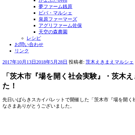
かよぶたoven
夢ファーム銭原
ビバ・マルシェ
泉原ファーマーズ
アグリファーム佐保
天空の森農園
レシピ
お問い合わせ
リンク
投
2017年10月13日
2018年5月28日
投稿者:
茨木えきまえマルシェ
稿
日:
「茨木市『場を開く社会実験』・茨木え
た！
先日いばらきスカイパレットで開催した「茨木市『場を開く
なさまありがとうございました。