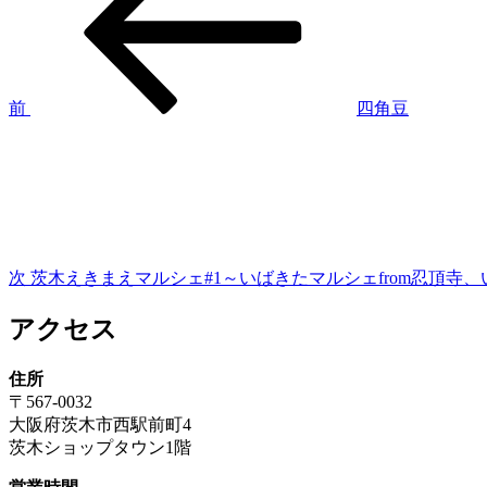
稿
投
稿
ナ
ビ
ゲ
前
四角豆
次
ー
の
シ
投
稿
ョ
ン
次
茨木えきまえマルシェ#1～いばきたマルシェfrom忍頂寺、
アクセス
住所
〒567-0032
大阪府茨木市西駅前町4
茨木ショップタウン1階