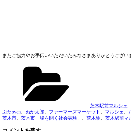
またご協力やお手伝いいただいたみなさまありがとうござい
カ
テ
ゴ
リ
ー
茨木駅前マルシェ
ぶたoven
、
ぬか太郎
、
ファーマーズマーケット
、
マルシェ
、
茨木市
、
茨木市「場を開く社会実験」
、
茨木駅
、
茨木駅前マ
コメントを残す