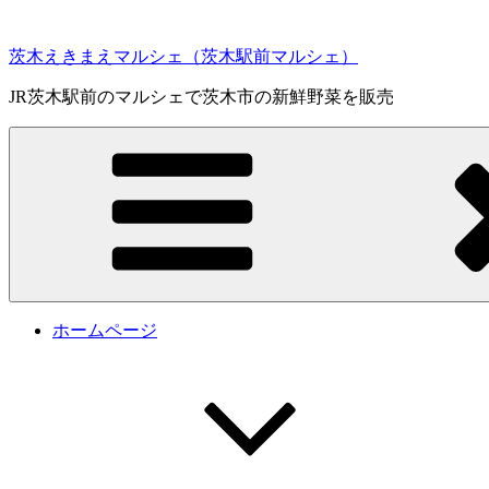
コ
ン
茨木えきまえマルシェ（茨木駅前マルシェ）
テ
ン
JR茨木駅前のマルシェで茨木市の新鮮野菜を販売
ツ
へ
ス
キ
ッ
プ
ホームページ