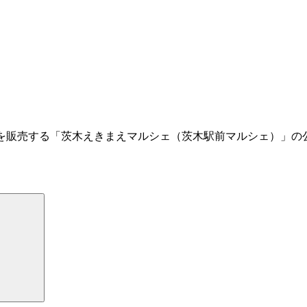
菜を販売する「茨木えきまえマルシェ（茨木駅前マルシェ）」の
検
索