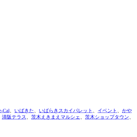
e-Cal
、
いばきた
、
いばらきスカイパレット
、
イベント
、
かや
、
清阪テラス
、
茨木えきまえマルシェ
、
茨木ショップタウン
、