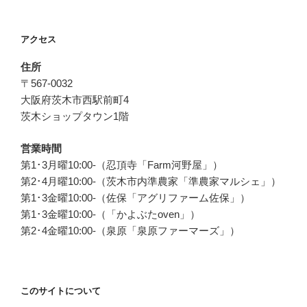
ゲ
ー
アクセス
シ
ョ
住所
ン
〒567-0032
大阪府茨木市西駅前町4
茨木ショップタウン1階
営業時間
第1･3月曜10:00-（忍頂寺「Farm河野屋」）
第2･4月曜10:00-（茨木市内準農家「準農家マルシェ」）
第1･3金曜10:00-（佐保「アグリファーム佐保」）
第1･3金曜10:00-（「かよぶたoven」）
第2･4金曜10:00-（泉原「泉原ファーマーズ」）
このサイトについて