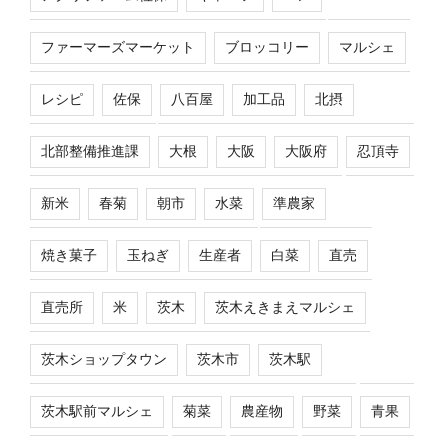
ファーマーズマーケット
ブロッコリー
マルシェ
レシピ
佐保
八百屋
加工品
北摂
北部整備推進課
大根
大阪
大阪府
忍頂寺
新米
春菊
朝市
水菜
準農家
焼き菓子
玉ねぎ
生産者
白菜
直売
直売所
米
茨木
茨木えきまえマルシェ
茨木ショップタウン
茨木市
茨木駅
茨木駅前マルシェ
菊菜
農産物
野菜
青果