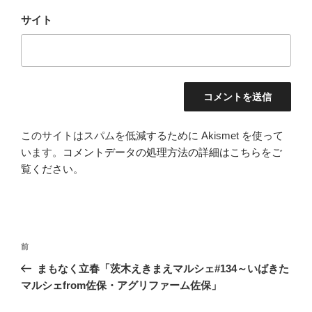
サイト
このサイトはスパムを低減するために Akismet を使って
います。
コメントデータの処理方法の詳細はこちらをご
覧ください
。
投
前
前
稿
の
まもなく立春「茨木えきまえマルシェ#134～いばきた
ナ
投
マルシェfrom佐保・アグリファーム佐保」
ビ
稿