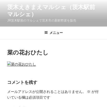
コ
茨木えきまえマルシェ（茨木駅前
ン
マルシェ）
テ
ン
JR茨木駅前のマルシェで茨木市の新鮮野菜を販売
ツ
へ
メニュー
ス
キ
ッ
菜の花おひたし
プ
コメントを残す
メールアドレスが公開されることはありません。
※
が付
いている欄は必須項目です