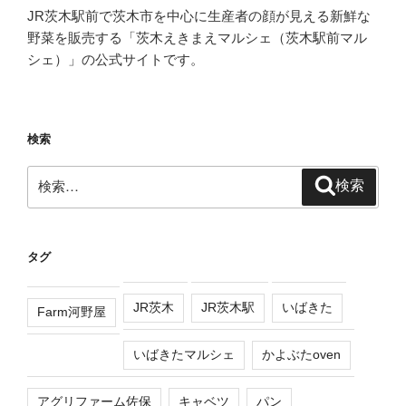
JR茨木駅前で茨木市を中心に生産者の顔が見える新鮮な
野菜を販売する「茨木えきまえマルシェ（茨木駅前マル
シェ）」の公式サイトです。
検索
検
検索
索:
タグ
JR茨木
JR茨木駅
いばきた
Farm河野屋
いばきたマルシェ
かよぶたoven
アグリファーム佐保
キャベツ
パン