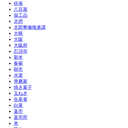
佐保
八百屋
加工品
北摂
北部整備推進課
大根
大阪
大阪府
忍頂寺
新米
春菊
朝市
水菜
準農家
焼き菓子
玉ねぎ
生産者
白菜
直売
直売所
米