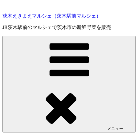
コ
ン
茨木えきまえマルシェ（茨木駅前マルシェ）
テ
ン
JR茨木駅前のマルシェで茨木市の新鮮野菜を販売
ツ
へ
ス
キ
ッ
プ
メニュー