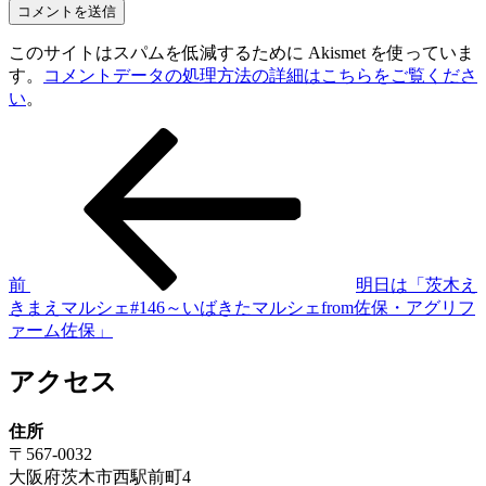
このサイトはスパムを低減するために Akismet を使っていま
す。
コメントデータの処理方法の詳細はこちらをご覧くださ
い
。
前
投
の
稿
投
稿
ナ
ビ
ゲ
前
明日は「茨木え
きまえマルシェ#146～いばきたマルシェfrom佐保・アグリフ
ー
ァーム佐保」
シ
アクセス
ョ
ン
住所
〒567-0032
大阪府茨木市西駅前町4