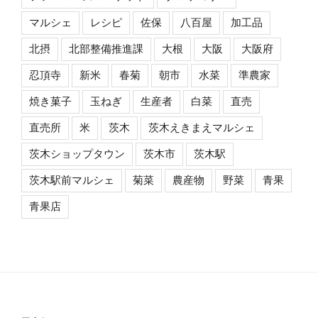
マルシェ
レシピ
佐保
八百屋
加工品
北摂
北部整備推進課
大根
大阪
大阪府
忍頂寺
新米
春菊
朝市
水菜
準農家
焼き菓子
玉ねぎ
生産者
白菜
直売
直売所
米
茨木
茨木えきまえマルシェ
茨木ショップタウン
茨木市
茨木駅
茨木駅前マルシェ
菊菜
農産物
野菜
青果
青果店