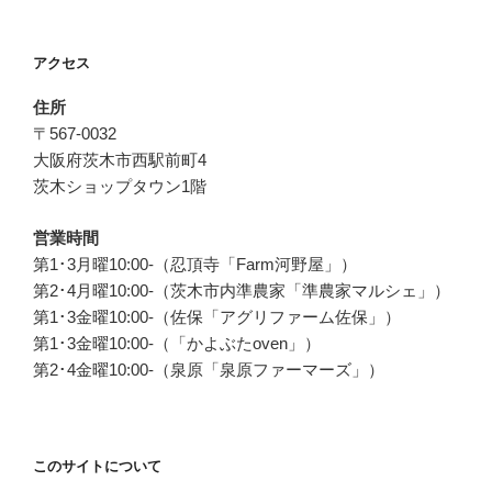
ゲ
ー
アクセス
シ
ョ
住所
ン
〒567-0032
大阪府茨木市西駅前町4
茨木ショップタウン1階
営業時間
第1･3月曜10:00-（忍頂寺「Farm河野屋」）
第2･4月曜10:00-（茨木市内準農家「準農家マルシェ」）
第1･3金曜10:00-（佐保「アグリファーム佐保」）
第1･3金曜10:00-（「かよぶたoven」）
第2･4金曜10:00-（泉原「泉原ファーマーズ」）
このサイトについて