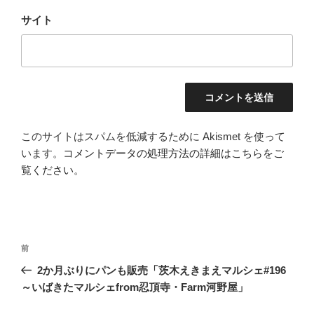
サイト
このサイトはスパムを低減するために Akismet を使って
います。
コメントデータの処理方法の詳細はこちらをご
覧ください
。
投
前
前
稿
の
2か月ぶりにパンも販売「茨木えきまえマルシェ#196
ナ
投
～いばきたマルシェfrom忍頂寺・Farm河野屋」
ビ
稿