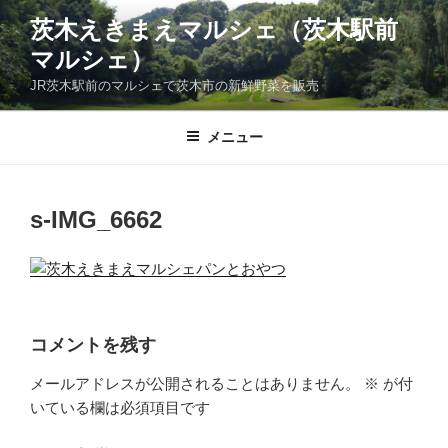
コ
茨木えきまえマルシェ（茨木駅前
ン
マルシェ）
テ
ン
JR茨木駅前のマルシェで茨木市の新鮮野菜を販売
ツ
へ
メニュー
ス
キ
ッ
s-IMG_6662
プ
コメントを残す
メールアドレスが公開されることはありません。
※
が付
いている欄は必須項目です