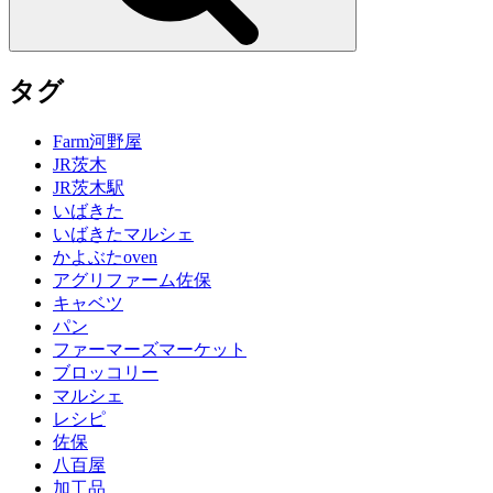
タグ
Farm河野屋
JR茨木
JR茨木駅
いばきた
いばきたマルシェ
かよぶたoven
アグリファーム佐保
キャベツ
パン
ファーマーズマーケット
ブロッコリー
マルシェ
レシピ
佐保
八百屋
加工品