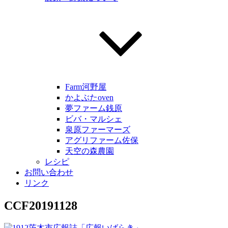
Farm河野屋
かよぶたoven
夢ファーム銭原
ビバ・マルシェ
泉原ファーマーズ
アグリファーム佐保
天空の森農園
レシピ
お問い合わせ
リンク
CCF20191128