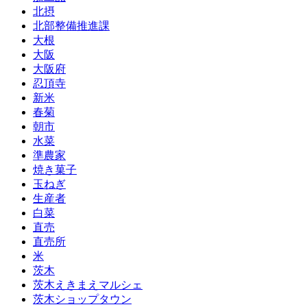
北摂
北部整備推進課
大根
大阪
大阪府
忍頂寺
新米
春菊
朝市
水菜
準農家
焼き菓子
玉ねぎ
生産者
白菜
直売
直売所
米
茨木
茨木えきまえマルシェ
茨木ショップタウン