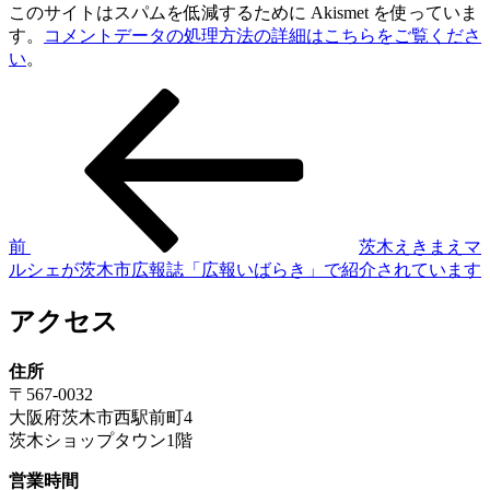
このサイトはスパムを低減するために Akismet を使っていま
す。
コメントデータの処理方法の詳細はこちらをご覧くださ
い
。
前
投
の
稿
投
稿
ナ
ビ
ゲ
前
茨木えきまえマ
ルシェが茨木市広報誌「広報いばらき」で紹介されています
ー
シ
アクセス
ョ
住所
ン
〒567-0032
大阪府茨木市西駅前町4
茨木ショップタウン1階
営業時間