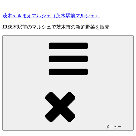
コ
ン
茨木えきまえマルシェ（茨木駅前マルシェ）
テ
ン
JR茨木駅前のマルシェで茨木市の新鮮野菜を販売
ツ
へ
ス
キ
ッ
プ
メニュー