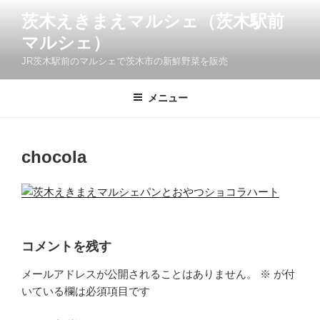
コ
茨木えきまえマルシェ（茨木駅前
ン
マルシェ）
テ
ン
JR茨木駅前のマルシェで茨木市の新鮮野菜を販売
ツ
へ
メニュー
ス
キ
ッ
chocola
プ
コメントを残す
メールアドレスが公開されることはありません。
※
が付
いている欄は必須項目です