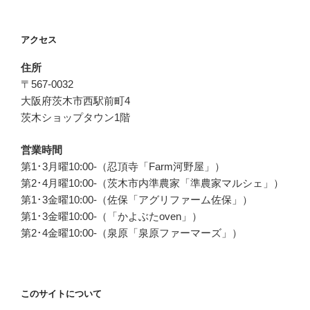
ゲ
ー
アクセス
シ
ョ
住所
ン
〒567-0032
大阪府茨木市西駅前町4
茨木ショップタウン1階
営業時間
第1･3月曜10:00-（忍頂寺「Farm河野屋」）
第2･4月曜10:00-（茨木市内準農家「準農家マルシェ」）
第1･3金曜10:00-（佐保「アグリファーム佐保」）
第1･3金曜10:00-（「かよぶたoven」）
第2･4金曜10:00-（泉原「泉原ファーマーズ」）
このサイトについて