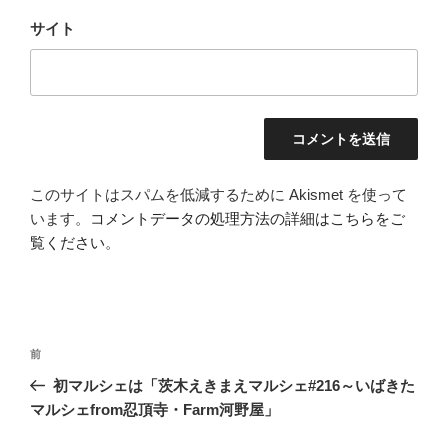
サイト
このサイトはスパムを低減するために Akismet を使って
います。
コメントデータの処理方法の詳細はこちらをご
覧ください
。
投
前
前
稿
の
初マルシェは「茨木えきまえマルシェ#216～いばきた
ナ
投
マルシェfrom忍頂寺・Farm河野屋」
ビ
稿