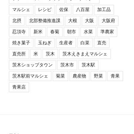
マルシェ
レシピ
佐保
八百屋
加工品
北摂
北部整備推進課
大根
大阪
大阪府
忍頂寺
新米
春菊
朝市
水菜
準農家
焼き菓子
玉ねぎ
生産者
白菜
直売
直売所
米
茨木
茨木えきまえマルシェ
茨木ショップタウン
茨木市
茨木駅
茨木駅前マルシェ
菊菜
農産物
野菜
青果
青果店