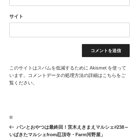
サイト
このサイトはスパムを低減するために Akismet を使って
います。
コメントデータの処理方法の詳細はこちらをご
覧ください
。
投
前
前
稿
の
パンとおやつは最終回！茨木えきまえマルシェ#238～
ナ
投
いばきたマルシェfrom忍頂寺・Farm河野屋」