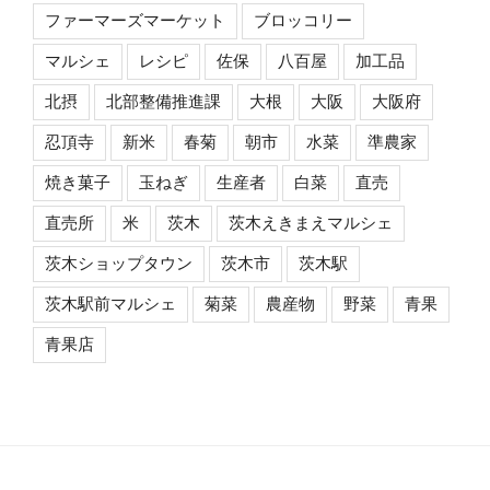
ファーマーズマーケット
ブロッコリー
マルシェ
レシピ
佐保
八百屋
加工品
北摂
北部整備推進課
大根
大阪
大阪府
忍頂寺
新米
春菊
朝市
水菜
準農家
焼き菓子
玉ねぎ
生産者
白菜
直売
直売所
米
茨木
茨木えきまえマルシェ
茨木ショップタウン
茨木市
茨木駅
茨木駅前マルシェ
菊菜
農産物
野菜
青果
青果店