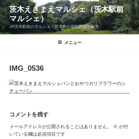
コ
茨木えきまえマルシェ（茨木駅前
ン
マルシェ）
テ
ン
JR茨木駅前のマルシェで茨木市の新鮮野菜を販売
ツ
へ
メニュー
ス
キ
ッ
IMG_0536
プ
コメントを残す
メールアドレスが公開されることはありません。
※
が付
いている欄は必須項目です