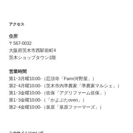
ビ
稿
ゲ
ー
アクセス
シ
ョ
住所
ン
〒567-0032
大阪府茨木市西駅前町4
茨木ショップタウン1階
営業時間
第1･3月曜10:00-（忍頂寺「Farm河野屋」）
第2･4月曜10:00-（茨木市内準農家「準農家マルシェ」）
第1･3金曜10:00-（佐保「アグリファーム佐保」）
第1･3金曜10:00-（「かよぶたoven」）
第2･4金曜10:00-（泉原「泉原ファーマーズ」）