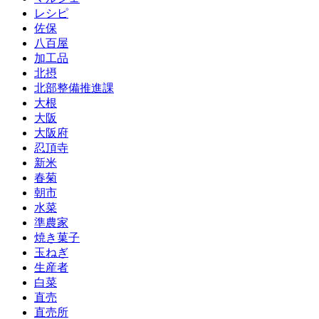
レシピ
佐保
八百屋
加工品
北摂
北部整備推進課
大根
大阪
大阪府
忍頂寺
新米
春菊
朝市
水菜
準農家
焼き菓子
玉ねぎ
生産者
白菜
直売
直売所