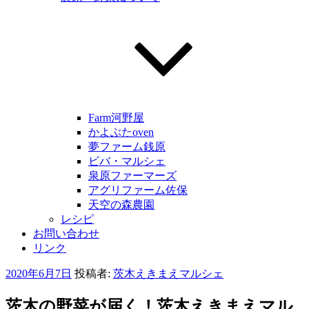
Farm河野屋
かよぶたoven
夢ファーム銭原
ビバ・マルシェ
泉原ファーマーズ
アグリファーム佐保
天空の森農園
レシピ
お問い合わせ
リンク
投
2020年6月7日
投稿者:
茨木えきまえマルシェ
稿
日:
茨木の野菜が届く！茨木えきまえマル