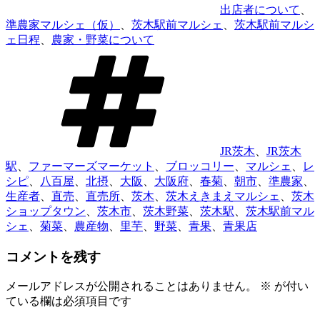
出店者について
、
準農家マルシェ（仮）
、
茨木駅前マルシェ
、
茨木駅前マルシ
ェ日程
、
農家・野菜について
タ
グ
JR茨木
、
JR茨木
駅
、
ファーマーズマーケット
、
ブロッコリー
、
マルシェ
、
レ
シピ
、
八百屋
、
北摂
、
大阪
、
大阪府
、
春菊
、
朝市
、
準農家
、
生産者
、
直売
、
直売所
、
茨木
、
茨木えきまえマルシェ
、
茨木
ショップタウン
、
茨木市
、
茨木野菜
、
茨木駅
、
茨木駅前マル
シェ
、
菊菜
、
農産物
、
里芋
、
野菜
、
青果
、
青果店
コメントを残す
メールアドレスが公開されることはありません。
※
が付い
ている欄は必須項目です