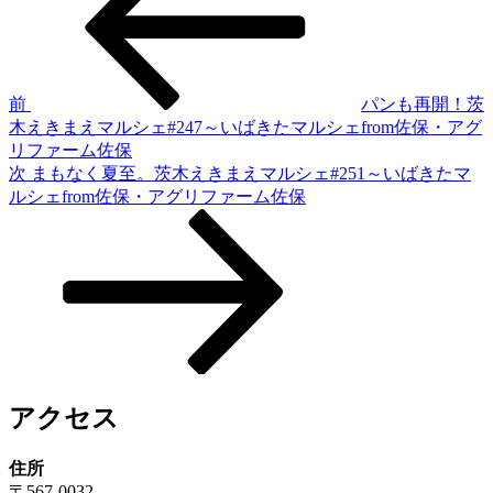
投
稿
ナ
ビ
ゲ
前
パンも再開！茨
木えきまえマルシェ#247～いばきたマルシェfrom佐保・アグ
ー
リファーム佐保
シ
次
次
まもなく夏至。茨木えきまえマルシェ#251～いばきたマ
の
ルシェfrom佐保・アグリファーム佐保
ョ
投
ン
稿
アクセス
住所
〒567-0032