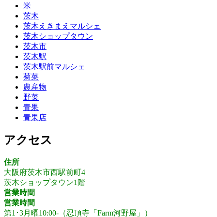
米
茨木
茨木えきまえマルシェ
茨木ショップタウン
茨木市
茨木駅
茨木駅前マルシェ
菊菜
農産物
野菜
青果
青果店
アクセス
住所
大阪府茨木市西駅前町4
茨木ショップタウン1階
営業時間
営業時間
第1･3月曜10:00-（忍頂寺「Farm河野屋」）