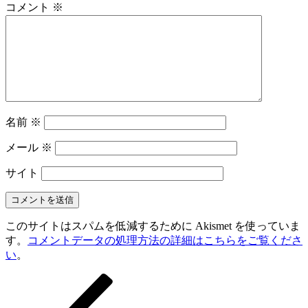
コメント
※
名前
※
メール
※
サイト
このサイトはスパムを低減するために Akismet を使っていま
す。
コメントデータの処理方法の詳細はこちらをご覧くださ
い
。
前
投
の
稿