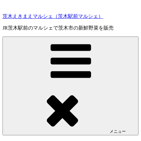
コ
ン
茨木えきまえマルシェ（茨木駅前マルシェ）
テ
ン
JR茨木駅前のマルシェで茨木市の新鮮野菜を販売
ツ
へ
ス
キ
ッ
プ
メニュー