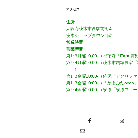
ョ
アクセス
ン
住所
大阪府茨木市西駅前町4
茨木ショップタウン1階
営業時間
営業時間
第1･3月曜10:00-（忍頂寺「Farm
第2･4月曜10:00-（茨木市内準農
ェ」）
第1･3金曜10:00-（佐保「アグリ
第1･3金曜10:00-（「かよぶたoven
第2･4金曜10:00-（泉原「泉原ファ
Facebook
Instagram
Twi
メール