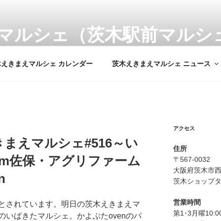
マルシェ（茨木駅前マルシ
市の新鮮野菜を販売
木えきまえマルシェ カレンダー
茨木えきまえマルシェ ニュース
アクセス
まえマルシェ#516～い
住所
om佐保・アグリファーム
〒567-0032
大阪府茨木市西
n
茨木ショップタ
営業時間
とされています。明日の茨木えきまえマ
第1･3月曜10:
いばきたマルシェ。かよぶたovenのパ