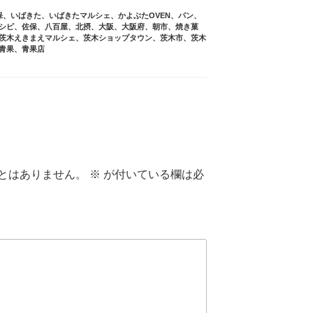
保
、
いばきた
、
いばきたマルシェ
、
かよぶたOVEN
、
パン
、
シピ
、
佐保
、
八百屋
、
北摂
、
大阪
、
大阪府
、
朝市
、
焼き菓
茨木えきまえマルシェ
、
茨木ショップタウン
、
茨木市
、
茨木
青果
、
青果店
とはありません。
※
が付いている欄は必