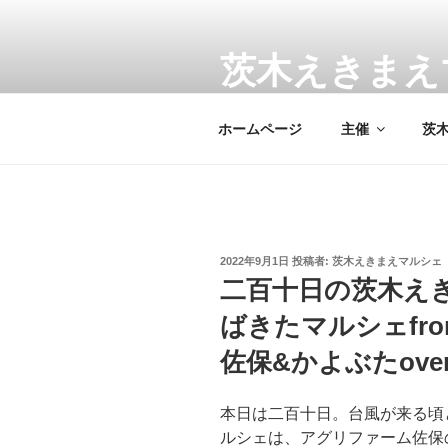
コ
ン
テ
茨木えきまえ
ン
JR茨木駅前のマルシェで茨木
ツ
ホームページ
主催
茨
へ
ス
キ
ッ
プ
投
2022年9月1日
投稿者:
茨木えきまえマルシェ
稿
二百十日の茨木えき
日:
ばきたマルシェfr
佐保&かよぶたove
本日は二百十日。台風が来る頃
ルシェは、アグリファーム佐保の