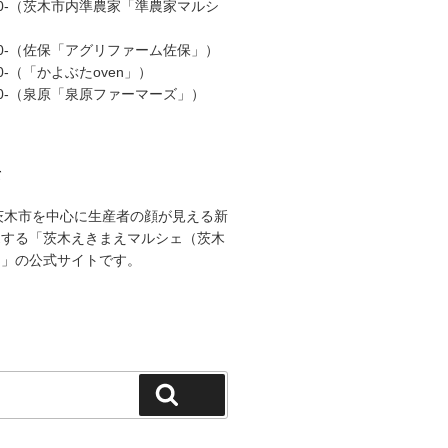
:00-（茨木市内準農家「準農家マルシ
:00-（佐保「アグリファーム佐保」）
00-（「かよぶたoven」）
:00-（泉原「泉原ファーマーズ」）
て
茨木市を中心に生産者の顔が見える新
売する「茨木えきまえマルシェ（茨木
）」の公式サイトです。
検索