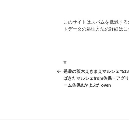
このサイトはスパムを低減するため
トデータの処理方法の詳細はこ
投
前
前
稿
の
処暑の茨木えきまえマルシェ#51
投
ばきたマルシェfrom佐保・アグ
ナ
稿
ーム佐保&かよぶたoven
ビ
ゲ
ー
シ