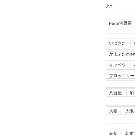
タグ
Farm河野屋
いばきた
かよぶたove
キャベツ
ブロッコリー
八百屋
加
大根
大阪
春菊
朝市