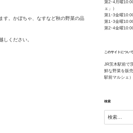
第2･4月曜10
ェ」）
第1･3金曜10
ます。かぼちゃ、なすなど秋の野菜の品
第1･3金曜10:
第2･4金曜10
越しください。
このサイトについ
JR茨木駅前で
鮮な野菜を販
駅前マルシェ
検索
検
索: