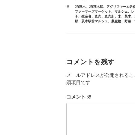
ゴ
タ
JR茨木
、
JR茨木駅
、
アグリファーム佐
リ
グ
ファーマーズマーケット
、
マルシェ
、
レ
ー
子
、
生産者
、
直売
、
直売所
、
米
、
茨木
、
駅
、
茨木駅前マルシェ
、
農産物
、
野菜
、
コメントを残す
メールアドレスが公開されるこ
須項目です
コメント
※