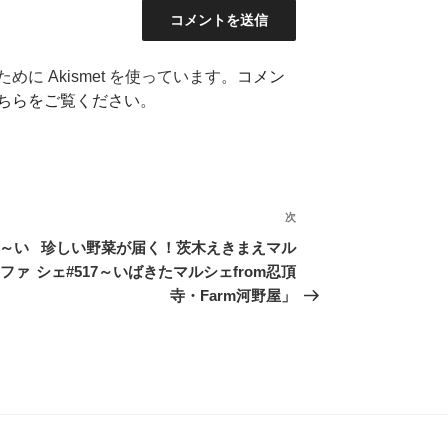
に Akismet を使っています。
コメン
ちらをご覧ください
。
次
次
の
3～い
珍しい野菜が届く！茨木えきまえマル
投
リファ
シェ#517～いばきたマルシェfrom忍頂
稿
寺・Farm河野屋」