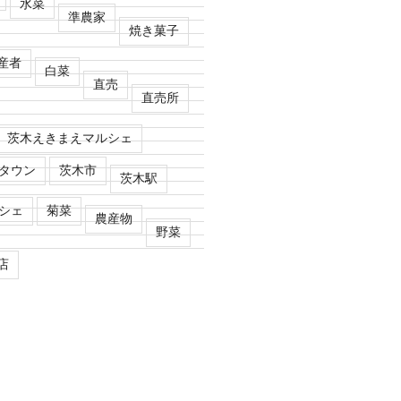
水菜
準農家
焼き菓子
産者
白菜
直売
直売所
茨木えきまえマルシェ
タウン
茨木市
茨木駅
シェ
菊菜
農産物
野菜
店