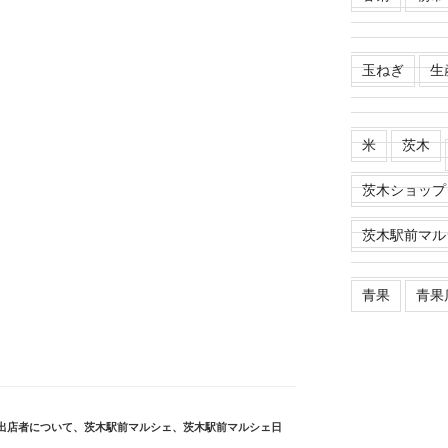
玉ねぎ
生
米
茨木
茨木ショップ
茨木駅前マル
青果
青果
出店者について
、
茨木駅前マルシェ
、
茨木駅前マルシェ日