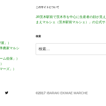
このサイトについて
JR茨木駅前で茨木市を中心に生産者の顔が見
まえマルシェ（茨木駅前マルシェ）」の公式サ
検索
河野屋」）
検
家「準農家マルシ
索:
ファーム佐保」）
」）
ーマーズ」）
tter
©2017
IBARAKI EKIMAE MARCHE