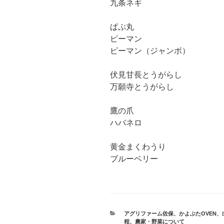
九条ネギ
ぱぷ丸
ピーマン
ピーマン（ジャンボ）
伏見甘長とうがらし
万願寺とうがらし
鷹の爪
ハバネロ
黄金まくわうり
ブルーベリー
カ
アグリファーム佐保
、
かよぶたOVEN
、
テ
程
、
農家・野菜について