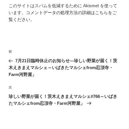
このサイトはスパムを低減するために Akismet を使って
います。
コメントデータの処理方法の詳細はこちらをご
覧ください
。
投
前
前
稿
の
7月21日臨時休止のお知らせ―珍しい野菜が届く！茨
ナ
投
木えきまえマルシェ～いばきたマルシェfrom忍頂寺・
ビ
稿
Farm河野屋」
ゲ
次
次
ー
の
シ
珍しい野菜が届く！茨木えきまえマルシェ#766～いばき
投
たマルシェfrom忍頂寺・Farm河野屋」
ョ
稿
ン