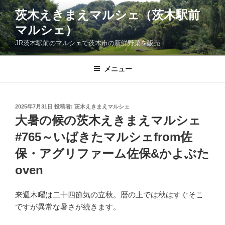
コ
茨木えきまえマルシェ（茨木駅前
ン
マルシェ）
テ
ン
JR茨木駅前のマルシェで茨木市の新鮮野菜を販売
ツ
へ
メニュー
ス
キ
ッ
投
2025年7月31日
投稿者:
茨木えきまえマルシェ
プ
稿
大暑の候の茨木えきまえマルシェ
日:
#765～いばきたマルシェfrom佐
保・アグリファーム佐保&かよぶた
oven
来週木曜は二十四節気の立秋。暦の上では秋はすぐそこ
ですが異常な暑さが続きます。