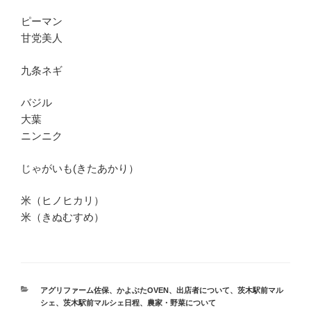
ピーマン
甘党美人
九条ネギ
バジル
大葉
ニンニク
じゃがいも(きたあかり）
米（ヒノヒカリ）
米（きぬむすめ）
カ
アグリファーム佐保
、
かよぶたOVEN
、
出店者について
、
茨木駅前マル
テ
シェ
、
茨木駅前マルシェ日程
、
農家・野菜について