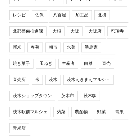
レシピ
佐保
八百屋
加工品
北摂
北部整備推進課
大根
大阪
大阪府
忍頂寺
新米
春菊
朝市
水菜
準農家
焼き菓子
玉ねぎ
生産者
白菜
直売
直売所
米
茨木
茨木えきまえマルシェ
茨木ショップタウン
茨木市
茨木駅
茨木駅前マルシェ
菊菜
農産物
野菜
青果
青果店