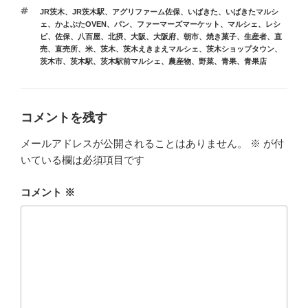
ゴ
タ
JR茨木
、
JR茨木駅
、
アグリファーム佐保
、
いばきた
、
いばきたマルシ
リ
グ
ェ
、
かよぶたOVEN
、
パン
、
ファーマーズマーケット
、
マルシェ
、
レシ
ー
ピ
、
佐保
、
八百屋
、
北摂
、
大阪
、
大阪府
、
朝市
、
焼き菓子
、
生産者
、
直
売
、
直売所
、
米
、
茨木
、
茨木えきまえマルシェ
、
茨木ショップタウン
、
茨木市
、
茨木駅
、
茨木駅前マルシェ
、
農産物
、
野菜
、
青果
、
青果店
コメントを残す
メールアドレスが公開されることはありません。
※
が付
いている欄は必須項目です
コメント
※