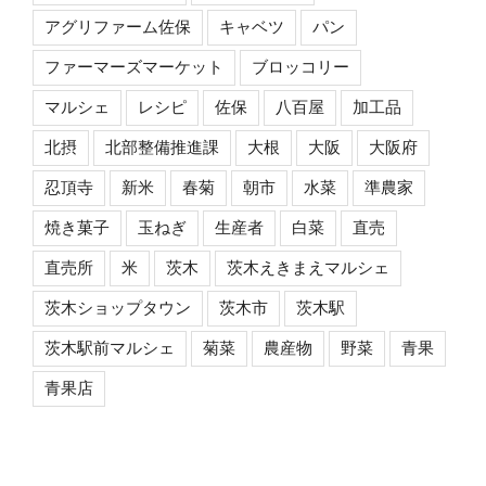
アグリファーム佐保
キャベツ
パン
ファーマーズマーケット
ブロッコリー
マルシェ
レシピ
佐保
八百屋
加工品
北摂
北部整備推進課
大根
大阪
大阪府
忍頂寺
新米
春菊
朝市
水菜
準農家
焼き菓子
玉ねぎ
生産者
白菜
直売
直売所
米
茨木
茨木えきまえマルシェ
茨木ショップタウン
茨木市
茨木駅
茨木駅前マルシェ
菊菜
農産物
野菜
青果
青果店