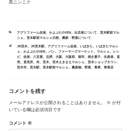
黒ニンニク
カ
アグリファーム佐保
、
かよぶたOVEN
、
出店者について
、
茨木駅前マル
テ
シェ
、
茨木駅前マルシェ日程
、
農家・野菜について
ゴ
タ
JR茨木
、
JR茨木駅
、
アグリファーム佐保
、
いばきた
、
いばきたマルシ
リ
グ
ェ
、
かよぶたOVEN
、
パン
、
ファーマーズマーケット
、
マルシェ
、
レシ
ー
ピ
、
佐保
、
八百屋
、
北摂
、
大阪
、
大阪府
、
朝市
、
焼き菓子
、
生産者
、
直
売
、
直売所
、
米
、
茨木
、
茨木えきまえマルシェ
、
茨木ショップタウン
、
茨木市
、
茨木駅
、
茨木駅前マルシェ
、
農産物
、
野菜
、
青果
、
青果店
コメントを残す
メールアドレスが公開されることはありません。
※
が付
いている欄は必須項目です
コメント
※