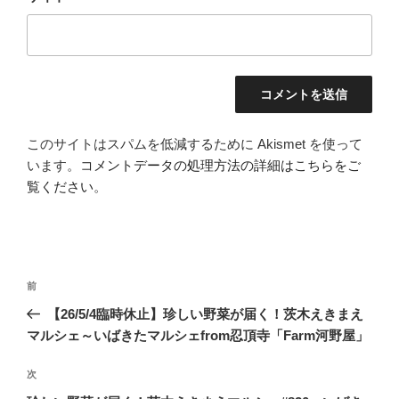
このサイトはスパムを低減するために Akismet を使って
います。
コメントデータの処理方法の詳細はこちらをご
覧ください
。
投
前
前
稿
の
【26/5/4臨時休止】珍しい野菜が届く！茨木えきまえ
ナ
投
マルシェ～いばきたマルシェfrom忍頂寺「Farm河野屋」
ビ
稿
ゲ
次
次
の