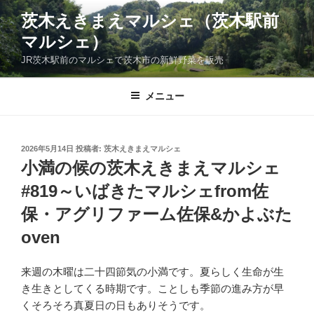
コ
茨木えきまえマルシェ（茨木駅前
ン
マルシェ）
テ
ン
JR茨木駅前のマルシェで茨木市の新鮮野菜を販売
ツ
へ
メニュー
ス
キ
ッ
投
2026年5月14日
投稿者:
茨木えきまえマルシェ
プ
稿
小満の候の茨木えきまえマルシェ
日:
#819～いばきたマルシェfrom佐
保・アグリファーム佐保&かよぶた
oven
来週の木曜は二十四節気の小満です。夏らしく生命が生
き生きとしてくる時期です。ことしも季節の進み方が早
くそろそろ真夏日の日もありそうです。