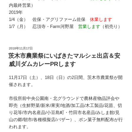
内最終営業）
2019年
1/4（金） 佐保・アグリファーム佐保
休業します
1/7（月） 忍頂寺・Farm河野屋
営業します
（初売り）
投
2018年11月17日
稿
茨木市農業祭にいばきたマルシェ出店＆安
日:
威川ダムカレーPRします
11月17日（土）、18日（日）の2日間、茨木市農業祭が開
催されます。
市役所前中央公園南・北グラウンドで農林産物品評会や
即売（生鮮野菜/新米/果実/地酒/加工品/木工製品/花苗、切
り花等/市内名産品/小豆島町・竹田市名産品/みしま館/見
山の郷/朝市/各種模擬店/バザー）、ポン菓子無料配布が行
われます。