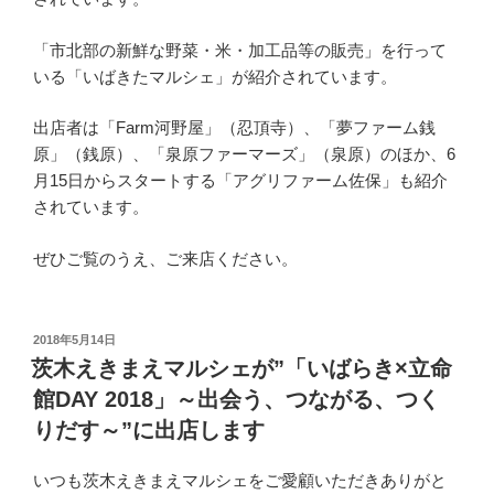
「市北部の新鮮な野菜・米・加工品等の販売」を行って
いる「いばきたマルシェ」が紹介されています。
出店者は「Farm河野屋」（忍頂寺）、「夢ファーム銭
原」（銭原）、「泉原ファーマーズ」（泉原）のほか、6
月15日からスタートする「アグリファーム佐保」も紹介
されています。
ぜひご覧のうえ、ご来店ください。
投
2018年5月14日
稿
茨木えきまえマルシェが”「いばらき×立命
日:
館DAY 2018」～出会う、つながる、つく
りだす～”に出店します
いつも茨木えきまえマルシェをご愛顧いただきありがと