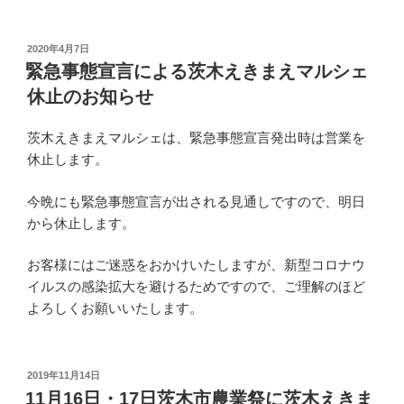
投
2020年4月7日
稿
緊急事態宣言による茨木えきまえマルシェ
日:
休止のお知らせ
茨木えきまえマルシェは、緊急事態宣言発出時は営業を
休止します。
今晩にも緊急事態宣言が出される見通しですので、明日
から休止します。
お客様にはご迷惑をおかけいたしますが、新型コロナウ
イルスの感染拡大を避けるためですので、ご理解のほど
よろしくお願いいたします。
投
2019年11月14日
稿
11月16日・17日茨木市農業祭に茨木えきま