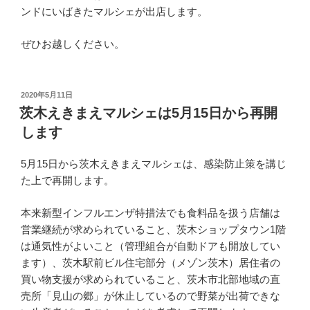
ンドにいばきたマルシェが出店します。
ぜひお越しください。
投
2020年5月11日
稿
茨木えきまえマルシェは5月15日から再開
日:
します
5月15日から茨木えきまえマルシェは、感染防止策を講じ
た上で再開します。
本来新型インフルエンザ特措法でも食料品を扱う店舗は
営業継続が求められていること、茨木ショップタウン1階
は通気性がよいこと（管理組合が自動ドアも開放してい
ます）、茨木駅前ビル住宅部分（メゾン茨木）居住者の
買い物支援が求められていること、茨木市北部地域の直
売所「見山の郷」が休止しているので野菜が出荷できな