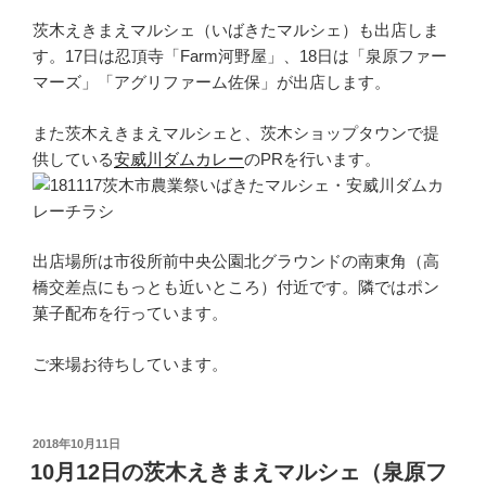
茨木えきまえマルシェ（いばきたマルシェ）も出店しま
す。17日は忍頂寺「Farm河野屋」、18日は「泉原ファー
マーズ」「アグリファーム佐保」が出店します。
また茨木えきまえマルシェと、茨木ショップタウンで提
供している
安威川ダムカレー
のPRを行います。
出店場所は市役所前中央公園北グラウンドの南東角（高
橋交差点にもっとも近いところ）付近です。隣ではポン
菓子配布を行っています。
ご来場お待ちしています。
投
2018年10月11日
稿
10月12日の茨木えきまえマルシェ（泉原フ
日: