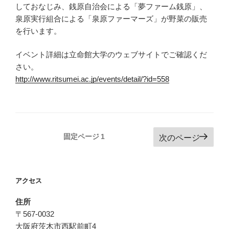
しておなじみ、銭原自治会による「夢ファーム銭原」、
泉原実行組合による「泉原ファーマーズ」が野菜の販売
を行います。
イベント詳細は立命館大学のウェブサイトでご確認くだ
さい。
http://www.ritsumei.ac.jp/events/detail/?id=558
投
固定ページ
1
次のページ
稿
の
ペ
アクセス
ー
住所
ジ
〒567-0032
送
大阪府茨木市西駅前町4