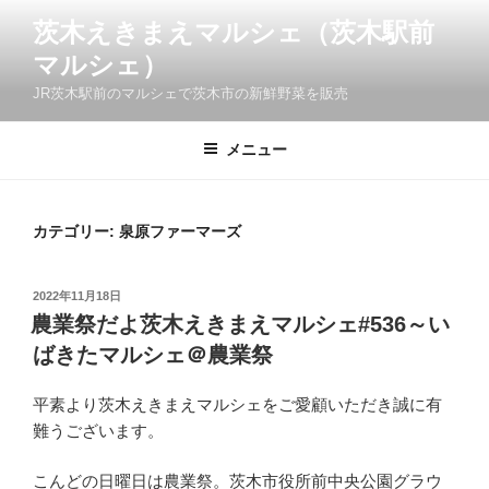
コ
茨木えきまえマルシェ（茨木駅前
ン
マルシェ）
テ
ン
JR茨木駅前のマルシェで茨木市の新鮮野菜を販売
ツ
へ
メニュー
ス
キ
ッ
カテゴリー:
泉原ファーマーズ
プ
投
2022年11月18日
稿
農業祭だよ茨木えきまえマルシェ#536～い
日:
ばきたマルシェ＠農業祭
平素より茨木えきまえマルシェをご愛顧いただき誠に有
難うございます。
こんどの日曜日は農業祭。茨木市役所前中央公園グラウ