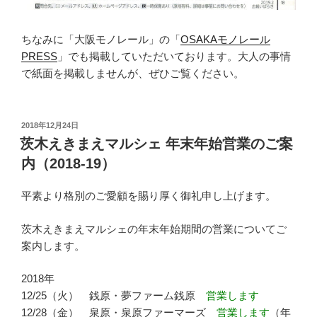
ちなみに「大阪モノレール」の「
OSAKAモノレール
PRESS
」でも掲載していただいております。大人の事情
で紙面を掲載しませんが、ぜひご覧ください。
投
2018年12月24日
稿
茨木えきまえマルシェ 年末年始営業のご案
日:
内（2018-19）
平素より格別のご愛顧を賜り厚く御礼申し上げます。
茨木えきまえマルシェの年末年始期間の営業についてご
案内します。
2018年
12/25（火） 銭原・夢ファーム銭原
営業します
12/28（金） 泉原・泉原ファーマーズ
営業します
（年