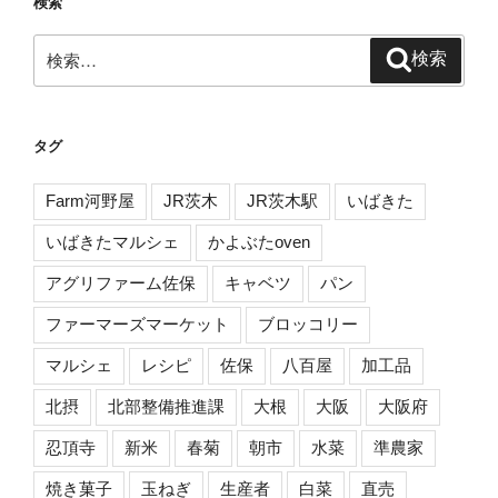
検索
検
検索
索:
タグ
Farm河野屋
JR茨木
JR茨木駅
いばきた
いばきたマルシェ
かよぶたoven
アグリファーム佐保
キャベツ
パン
ファーマーズマーケット
ブロッコリー
マルシェ
レシピ
佐保
八百屋
加工品
北摂
北部整備推進課
大根
大阪
大阪府
忍頂寺
新米
春菊
朝市
水菜
準農家
焼き菓子
玉ねぎ
生産者
白菜
直売