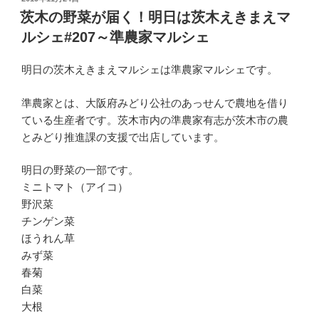
稿
茨木の野菜が届く！明日は茨木えきまえマ
日:
ルシェ#207～準農家マルシェ
明日の茨木えきまえマルシェは準農家マルシェです。
準農家とは、大阪府みどり公社のあっせんで農地を借り
ている生産者です。茨木市内の準農家有志が茨木市の農
とみどり推進課の支援で出店しています。
明日の野菜の一部です。
ミニトマト（アイコ）
野沢菜
チンゲン菜
ほうれん草
みず菜
春菊
白菜
大根