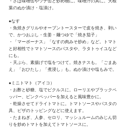
・さば味噌缶やツナ缶と炒め物に。味噌汁の具に。大根
葉のぬか漬け・塩漬け。
●なす
・魚焼きグリルやオーブントースターで皮を焼き、剥い
で、かつおぶし・生姜・麺つゆで「焼き茄子」
・「マーボーナス」「なすの肉みそ炒め」など。トマト
と好相性でトマトソースのパスタや、ラタトゥイユなど
にも。
・天ぷら、素揚げで塩をつけて。焼きナスも。「ごまあ
え」「おひたし」「煮浸し」も。ぬか漬けや塩もみで。
●ミニトマト（アイコ）
・お酢と砂糖、塩でピクルスに。ローリエやブラックペ
ッパー、ピンクペッパーを加えると風味豊かに。
・乾燥させてドライトマトに。トマトソースやパスタの
具、ピザのトッピングなどに使えます。
・たまねぎ、人参、セロリ、マッシュルームのみじん切
りを炒めトマトを加えてトマトソースに。