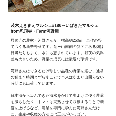
茨木えきまえマルシェ#186～いばきたマルシェ
from忍頂寺・Farm河野屋
忍頂寺の農家・河野さんが、標高約250m、車作の谷
でつくる新鮮野菜です。竜王山南側の斜面にある畑は
日当たりもよく、水にも恵まれています。昼夜の気温
差も大きいため、野菜の成長には最適な環境です。
河野さんはできるだけ珍しい品種の野菜を選び、通常
の種まき時期とずらすことで本来はあまり出回らない
時期にも出荷しています。
日本海から汲んできた海水をかけて虫よけに使う農薬
を減らしたり、トマトは完熟させて収穫することで糖
度を上げるなど、農業を専門に学んだ河野さんだけ
に、生産や収穫の方法には工夫がいっぱい。