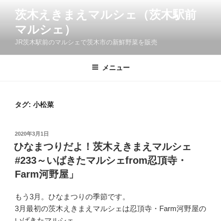
コ
茨木えきまえマルシェ（茨木駅前
ン
マルシェ）
テ
ン
JR茨木駅前のマルシェで茨木市の新鮮野菜を販売
ツ
へ
メニュー
ス
キ
ッ
タグ:
小松菜
プ
投
2020年3月1日
稿
ひなまつりだよ！茨木えきまえマルシェ
日:
#233～いばきたマルシェfrom忍頂寺・
Farm河野屋」
もう3月。ひなまつりの季節です。
3月最初の茨木えきまえマルシェは忍頂寺・Farm河野屋の
いばきたマルシェ。