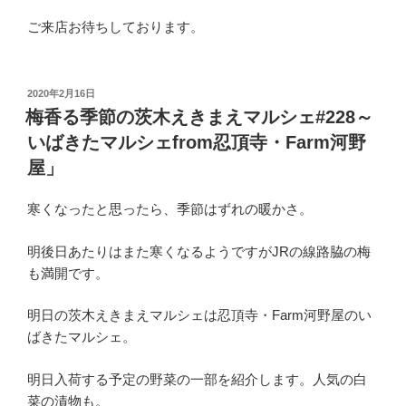
ご来店お待ちしております。
投
2020年2月16日
稿
梅香る季節の茨木えきまえマルシェ#228～
日:
いばきたマルシェfrom忍頂寺・Farm河野
屋」
寒くなったと思ったら、季節はずれの暖かさ。
明後日あたりはまた寒くなるようですがJRの線路脇の梅
も満開です。
明日の茨木えきまえマルシェは忍頂寺・Farm河野屋のい
ばきたマルシェ。
明日入荷する予定の野菜の一部を紹介します。人気の白
菜の漬物も。