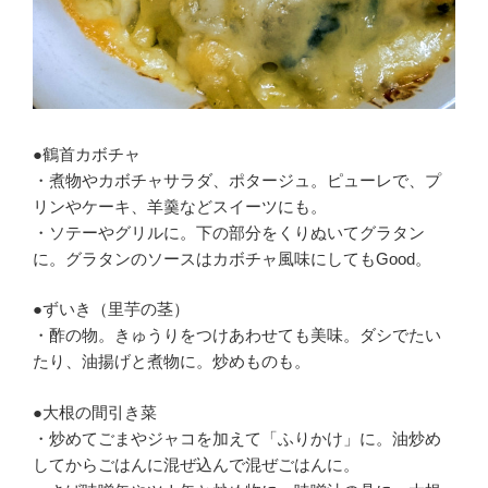
●鶴首カボチャ
・煮物やカボチャサラダ、ポタージュ。ピューレで、プ
リンやケーキ、羊羹などスイーツにも。
・ソテーやグリルに。下の部分をくりぬいてグラタン
に。グラタンのソースはカボチャ風味にしてもGood。
●ずいき（里芋の茎）
・酢の物。きゅうりをつけあわせても美味。ダシでたい
たり、油揚げと煮物に。炒めものも。
●大根の間引き菜
・炒めてごまやジャコを加えて「ふりかけ」に。油炒め
してからごはんに混ぜ込んで混ぜごはんに。