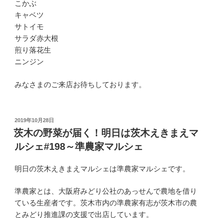
こかぶ
キャベツ
サトイモ
サラダ赤大根
煎り落花生
ニンジン
みなさまのご来店お待ちしております。
投
2019年10月28日
稿
茨木の野菜が届く！明日は茨木えきまえマ
日:
ルシェ#198～準農家マルシェ
明日の茨木えきまえマルシェは準農家マルシェです。
準農家とは、大阪府みどり公社のあっせんで農地を借り
ている生産者です。茨木市内の準農家有志が茨木市の農
とみどり推進課の支援で出店しています。