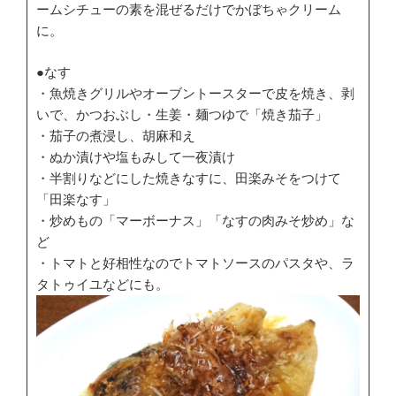
ームシチューの素を混ぜるだけでかぼちゃクリーム
に。
●なす
・魚焼きグリルやオーブントースターで皮を焼き、剥
いで、かつおぶし・生姜・麺つゆで「焼き茄子」
・茄子の煮浸し、胡麻和え
・ぬか漬けや塩もみして一夜漬け
・半割りなどにした焼きなすに、田楽みそをつけて
「田楽なす」
・炒めもの「マーボーナス」「なすの肉みそ炒め」な
ど
・トマトと好相性なのでトマトソースのパスタや、ラ
タトゥイユなどにも。