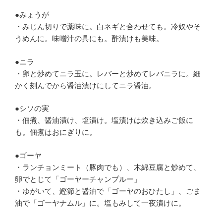
●みょうが
・みじん切りで薬味に。白ネギと合わせても。冷奴やそ
うめんに。味噌汁の具にも。酢漬けも美味。
●ニラ
・卵と炒めてニラ玉に。レバーと炒めてレバニラに。細
かく刻んでから醤油漬けにしてニラ醤油。
●シソの実
・佃煮、醤油漬け、塩漬け。塩漬けは炊き込みご飯に
も。佃煮はおにぎりに。
●ゴーヤ
・ランチョンミート（豚肉でも）、木綿豆腐と炒めて、
卵でとじて「ゴーヤーチャンプルー」
・ゆがいて、鰹節と醤油で「ゴーヤのおひたし」、ごま
油で「ゴーヤナムル」に。塩もみして一夜漬けに。