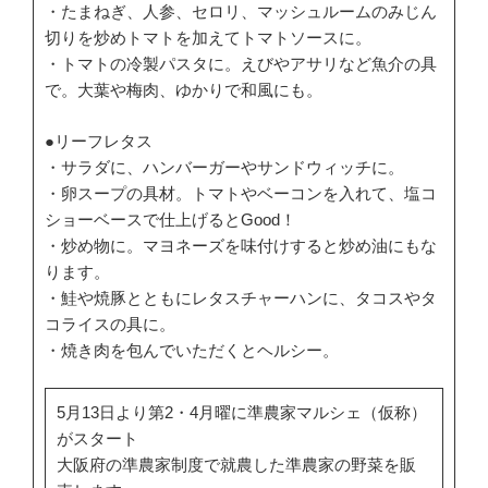
・たまねぎ、人参、セロリ、マッシュルームのみじん
切りを炒めトマトを加えてトマトソースに。
・トマトの冷製パスタに。えびやアサリなど魚介の具
で。大葉や梅肉、ゆかりで和風にも。
●リーフレタス
・サラダに、ハンバーガーやサンドウィッチに。
・卵スープの具材。トマトやベーコンを入れて、塩コ
ショーベースで仕上げるとGood！
・炒め物に。マヨネーズを味付けすると炒め油にもな
ります。
・鮭や焼豚とともにレタスチャーハンに、タコスやタ
コライスの具に。
・焼き肉を包んでいただくとヘルシー。
5月13日より第2・4月曜に準農家マルシェ（仮称）
がスタート
大阪府の準農家制度で就農した準農家の野菜を販