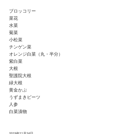
ブロッコリー
菜花
水菜
菊菜
小松菜
チンゲン菜
オレンジ白菜（丸・半分）
紫白菜
大根
聖護院大根
緑大根
黄金かぶ
うずまきビーツ
人参
白菜漬物
投
2019年11月24日