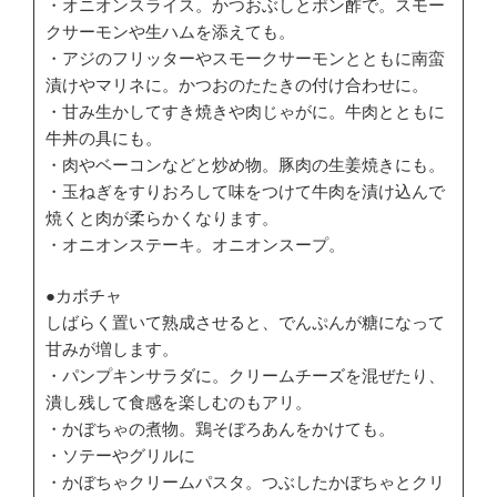
・オニオンスライス。かつおぶしとポン酢で。スモー
クサーモンや生ハムを添えても。
・アジのフリッターやスモークサーモンとともに南蛮
漬けやマリネに。かつおのたたきの付け合わせに。
・甘み生かしてすき焼きや肉じゃがに。牛肉とともに
牛丼の具にも。
・肉やベーコンなどと炒め物。豚肉の生姜焼きにも。
・玉ねぎをすりおろして味をつけて牛肉を漬け込んで
焼くと肉が柔らかくなります。
・オニオンステーキ。オニオンスープ。
●カボチャ
しばらく置いて熟成させると、でんぷんが糖になって
甘みが増します。
・パンプキンサラダに。クリームチーズを混ぜたり、
潰し残して食感を楽しむのもアリ。
・かぼちゃの煮物。鶏そぼろあんをかけても。
・ソテーやグリルに
・かぼちゃクリームパスタ。つぶしたかぼちゃとクリ