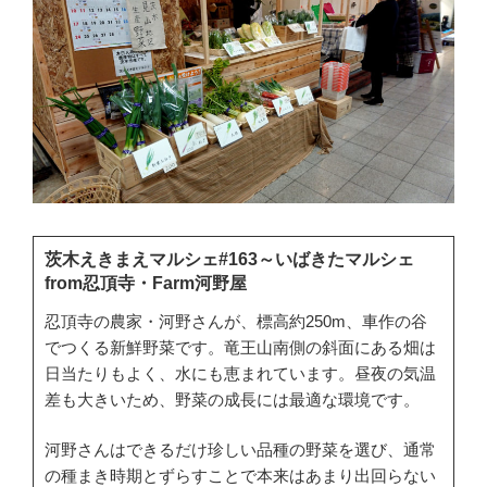
茨木えきまえマルシェ#163～いばきたマルシェ
from忍頂寺・Farm河野屋
忍頂寺の農家・河野さんが、標高約250m、車作の谷
でつくる新鮮野菜です。竜王山南側の斜面にある畑は
日当たりもよく、水にも恵まれています。昼夜の気温
差も大きいため、野菜の成長には最適な環境です。
河野さんはできるだけ珍しい品種の野菜を選び、通常
の種まき時期とずらすことで本来はあまり出回らない