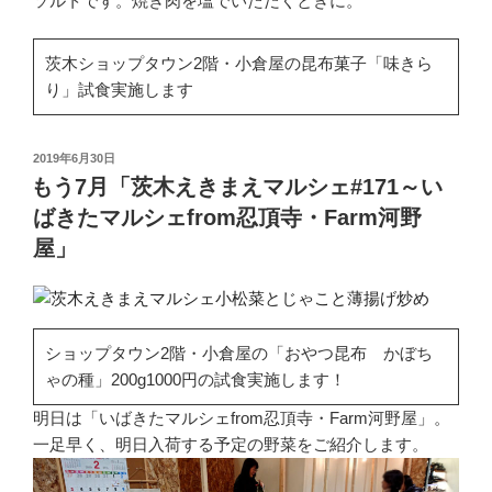
ソルトです。焼き肉を塩でいただくときに。
茨木ショップタウン2階・小倉屋の昆布菓子「味きら
り」試食実施します
投
2019年6月30日
稿
もう7月「茨木えきまえマルシェ#171～い
日:
ばきたマルシェfrom忍頂寺・Farm河野
屋」
ショップタウン2階・小倉屋の「おやつ昆布 かぼち
ゃの種」200g1000円の試食実施します！
明日は「いばきたマルシェfrom忍頂寺・Farm河野屋」。
一足早く、明日入荷する予定の野菜をご紹介します。