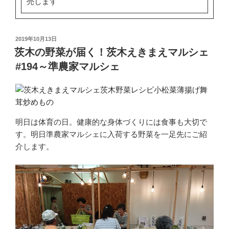
売します
投
2019年10月13日
稿
茨木の野菜が届く！茨木えきまえマルシェ
日:
#194～準農家マルシェ
明日は体育の日。健康的な身体づくりには食事も大切で
す。明日準農家マルシェに入荷する野菜を一足先にご紹
介します。