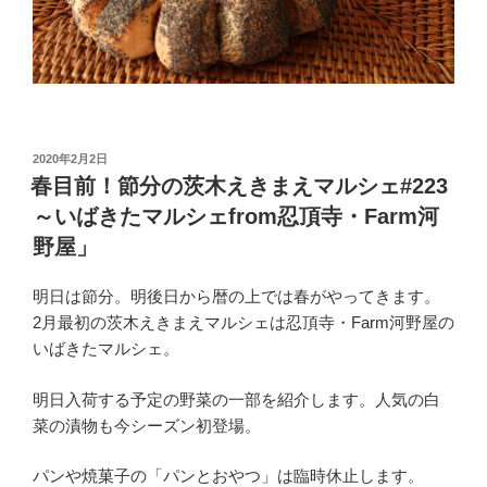
投
2020年2月2日
稿
春目前！節分の茨木えきまえマルシェ#223
日:
～いばきたマルシェfrom忍頂寺・Farm河
野屋」
明日は節分。明後日から暦の上では春がやってきます。
2月最初の茨木えきまえマルシェは忍頂寺・Farm河野屋の
いばきたマルシェ。
明日入荷する予定の野菜の一部を紹介します。人気の白
菜の漬物も今シーズン初登場。
パンや焼菓子の「パンとおやつ」は臨時休止します。