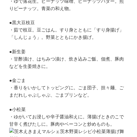
・ゆで落花生。ピーナッツ味噌、ピーナッツバター。煎
りピーナッツ。青菜の和え物。
●黒大豆枝豆
・茹で枝豆。豆ごはん。すり身とともに「すり身揚げ」
「しんじょう」。野菜とともにかき揚げ。
●新生姜
・甘酢漬け、はちみつ漬け、炊き込みご飯、佃煮、豚肉
などを生姜焼きに。
●金ごま
・香りをいかしてトッピングに。ごま団子、担々麺、ご
まだれしゃぶしゃぶ、ごまプリンなど。
●小松菜
・ゆがいてお浸しや辛子醤油和えに。薄揚げときのこで
甘辛く煮びたしに。豚肉やベーコンと炒めものも。