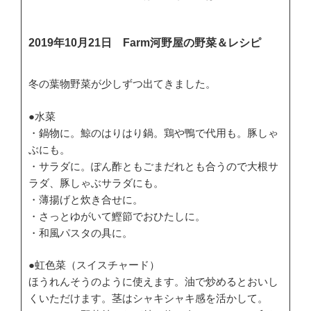
2019年10月21日 Farm河野屋の野菜＆レシピ
冬の葉物野菜が少しずつ出てきました。
●水菜
・鍋物に。鯨のはりはり鍋。鶏や鴨で代用も。豚しゃ
ぶにも。
・サラダに。ぽん酢ともごまだれとも合うので大根サ
ラダ、豚しゃぶサラダにも。
・薄揚げと炊き合せに。
・さっとゆがいて鰹節でおひたしに。
・和風パスタの具に。
●虹色菜（スイスチャード）
ほうれんそうのように使えます。油で炒めるとおいし
くいただけます。茎はシャキシャキ感を活かして。