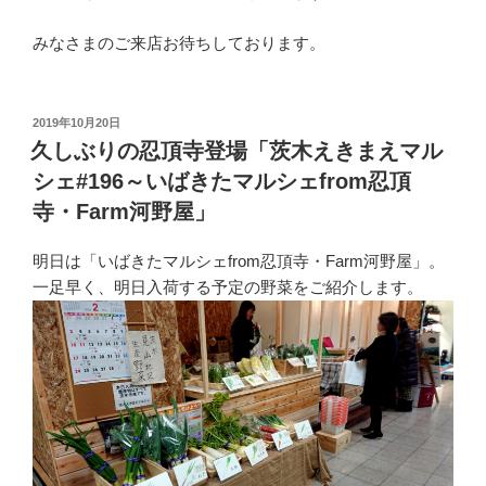
みなさまのご来店お待ちしております。
投
2019年10月20日
稿
久しぶりの忍頂寺登場「茨木えきまえマル
日:
シェ#196～いばきたマルシェfrom忍頂
寺・Farm河野屋」
明日は「いばきたマルシェfrom忍頂寺・Farm河野屋」。
一足早く、明日入荷する予定の野菜をご紹介します。