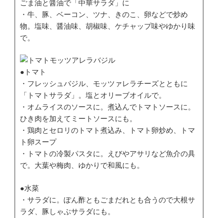
ごま油と醤油で「中華サラダ」に
・牛、豚、ベーコン、ツナ、きのこ、卵などで炒め
物。塩味、醤油味、胡椒味、ケチャップ味やゆかり味
で。
●トマト
・フレッシュバジル、モッツァレラチーズとともに
「トマトサラダ」。塩とオリーブオイルで。
・オムライスのソースに。煮込んでトマトソースに。
ひき肉を加えてミートソースにも。
・鶏肉とセロリのトマト煮込み、トマト卵炒め、トマ
ト卵スープ
・トマトの冷製パスタに。えびやアサリなど魚介の具
で。大葉や梅肉、ゆかりで和風にも。
●水菜
・サラダに。ぽん酢ともごまだれとも合うので大根サ
ラダ、豚しゃぶサラダにも。