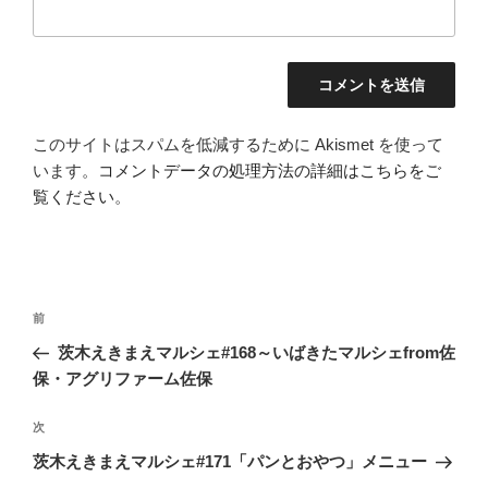
このサイトはスパムを低減するために Akismet を使って
います。
コメントデータの処理方法の詳細はこちらをご
覧ください
。
投
前
前
稿
の
茨木えきまえマルシェ#168～いばきたマルシェfrom佐
ナ
投
保・アグリファーム佐保
ビ
稿
ゲ
次
次
の
ー
茨木えきまえマルシェ#171「パンとおやつ」メニュー
投