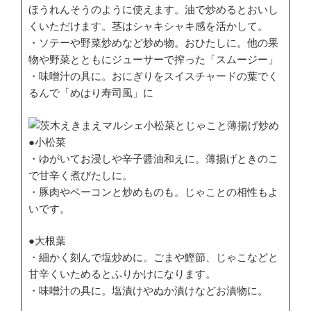
ほうれんそうのように使えます。油で炒めるとおいし
くいただけます。茎はシャキシャキ感を活かして。
・ソテーや野菜炒めなど炒め物。おひたしに。他の果
物や野菜とともにジューサーで搾った「スムージー」
・味噌汁の具に。おにぎりをスイスチャードの葉でく
るんで「めはり寿司風」に
●小松菜
・ゆがいてお浸しや辛子醤油和えに。薄揚げときのこ
で甘辛く煮びたしに。
・豚肉やベーコンと炒めものも。じゃことの相性もよ
いです。
●大根葉
・細かく刻んで塩炒めに。ごまや鰹節、じゃこなどと
甘辛くいためるとふりかけになります。
・味噌汁の具に。塩漬けやぬか漬けなどお漬物に。