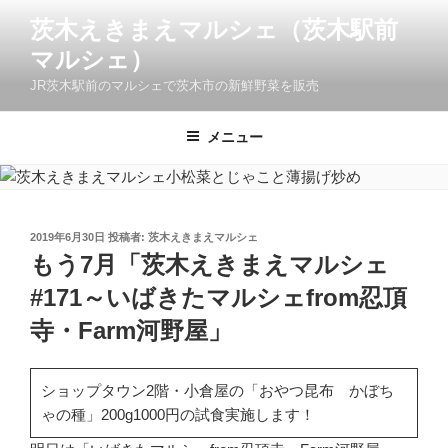
コ
茨木えきまえマルシェ（茨木駅前
ン
マルシェ）
テ
ン
JR茨木駅前のマルシェで茨木市の新鮮野菜を販売
ツ
へ
メニュー
ス
キ
ッ
プ
投
2019年6月30日
投稿者:
茨木えきまえマルシェ
稿
もう7月「茨木えきまえマルシェ
日:
#171～いばきたマルシェfrom忍頂
寺・Farm河野屋」
ショップタウン2階・小倉屋の「おやつ昆布 かぼち
ゃの種」200g1000円の試食実施します！