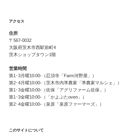
シ
稿
ョ
ン
アクセス
住所
〒567-0032
大阪府茨木市西駅前町4
茨木ショップタウン1階
営業時間
第1･3月曜10:00-（忍頂寺「Farm河野屋」）
第2･4月曜10:00-（茨木市内準農家「準農家マルシェ」）
第1･3金曜10:00-（佐保「アグリファーム佐保」）
第1･3金曜10:00-（「かよぶたoven」）
第2･4金曜10:00-（泉原「泉原ファーマーズ」）
このサイトについて