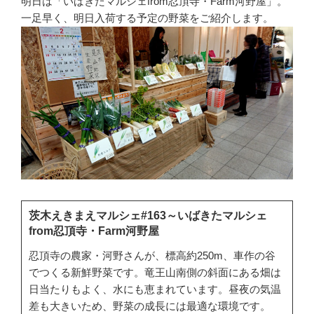
明日は「いばきたマルシェfrom忍頂寺・Farm河野屋」。
一足早く、明日入荷する予定の野菜をご紹介します。
茨木えきまえマルシェ#163～いばきたマルシェ
from忍頂寺・Farm河野屋
忍頂寺の農家・河野さんが、標高約250m、車作の谷
でつくる新鮮野菜です。竜王山南側の斜面にある畑は
日当たりもよく、水にも恵まれています。昼夜の気温
差も大きいため、野菜の成長には最適な環境です。