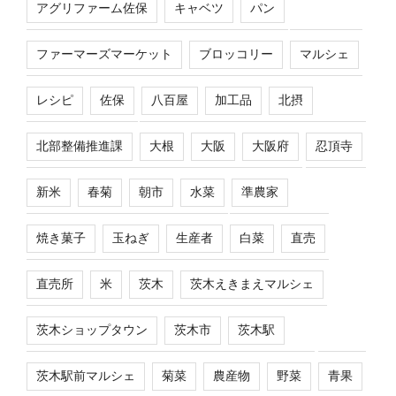
アグリファーム佐保
キャベツ
パン
ファーマーズマーケット
ブロッコリー
マルシェ
レシピ
佐保
八百屋
加工品
北摂
北部整備推進課
大根
大阪
大阪府
忍頂寺
新米
春菊
朝市
水菜
準農家
焼き菓子
玉ねぎ
生産者
白菜
直売
直売所
米
茨木
茨木えきまえマルシェ
茨木ショップタウン
茨木市
茨木駅
茨木駅前マルシェ
菊菜
農産物
野菜
青果