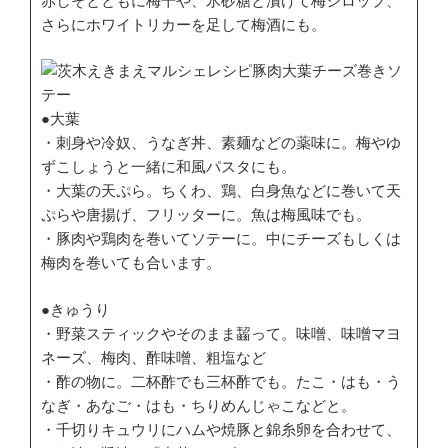
赤しそとともに梅干や、氷砂糖と漬けて梅シロップ、
さらにホワイトリカーを足して梅酒にも。
●大葉
・刺身や冷奴、うなぎ丼、素麺などの薬味に。梅やゆ
ずこしょうと一緒に和風パスタにも。
・大葉の天ぷら。ちくわ、鶏、白身魚などに巻いて天
ぷらや唐揚げ、フリッターに。魚は梅風味でも。
・豚肉や鶏肉を巻いてソテーに。中にチーズもしくは
梅肉を巻いても合います。
●きゅうり
・野菜スティックやそのまま齧って。味噌、味噌マヨ
ネーズ、梅肉、酢味噌、粗塩など
・酢の物に。二杯酢でも三杯酢でも。たこ・はも・う
なぎ・あなご・はも・ちりめんじゃこなどと。
・千切りキュウリにハムや焼豚と錦糸卵を合わせて、