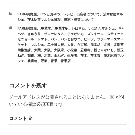
カ
FARM河野屋
、
パンとおやつ
、
レシピ
、
出店者について
、
茨木駅前マル
テ
シェ
、
茨木駅前マルシェ日程
、
農家・野菜について
ゴ
タ
FARM河野屋
、
JR茨木
、
JR茨木駅
、
いばきた
、
いばきたマルシェ
、
キャ
リ
グ
ベツ
、
きゅうり
、
サニーレタス
、
じゃがいも
、
ズッキーニ
、
スティック
ー
セニョール
、
トマト
、
パン
、
パンとおやつ
、
ビーツ
、
ファーマーズマー
ケット
、
マルシェ
、
二十日大根
、
人参
、
八百屋
、
加工品
、
北摂
、
北部整
備推進課
、
大葉
、
大阪
、
大阪府
、
小松菜
、
忍頂寺
、
新じゃがいも
、
新玉
ねぎ
、
朝市
、
梅
、
水菜
、
玉ねぎ
、
生産者
、
茨木
、
茨木市
、
茨木駅前マル
シェ
、
農産物
、
野菜
、
青果
、
青果店
コメントを残す
メールアドレスが公開されることはありません。
※
が付
いている欄は必須項目です
コメント
※