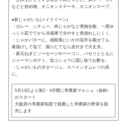
などと炒め物、オニオンステーキ。オニオンスープ。
●新じゃがいも(メイクイーン)
・カレー、シチュー、肉じゃがなど煮物全般。一度ゆ
っくり茹でてから冷蔵庫で冷やすと煮崩れしにくく。
・じゃがバターに。函館風にいかの塩辛を載せても。
素揚げして塩で。掘りたてなら皮付きで大丈夫。
・新玉ねぎとソーセージやベーコン、パセリとともに
ジャーマンポテト。塩コショウに隠し味でお酢を。
・じゃがいものポタージュ。スペインオムレツの具
に。
5月13日より第2・4月曜に準農家マルシェ（仮称）
がスタート
大阪府の準農家制度で就農した準農家の野菜を販
売します