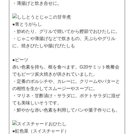
・薄揚げと炊き合せに。
●青とうがらし
・炒めたり、グリルで焼いてから鰹節でおひたしに。
・じゃこや薄揚げなどで炊きもの。天ぷらやグリル
に、焼きびたしや揚げびたしも
●ビーツ
赤い色素を持ち、根を食べます。G20サミット晩餐会
でもビーツ炭火焼きが供されていました。
・定番のボルシチや、カレーに。クリームやバターと
の相性を生かしてスムージーやスープに。
・マリネ・甘酢漬け・サラダに。ポテトサラダに混ぜ
ても美味しいそうです。
・鮮やかな赤い色素を利用してパンや菓子作りにも。
●虹色菜（スイスチャード）